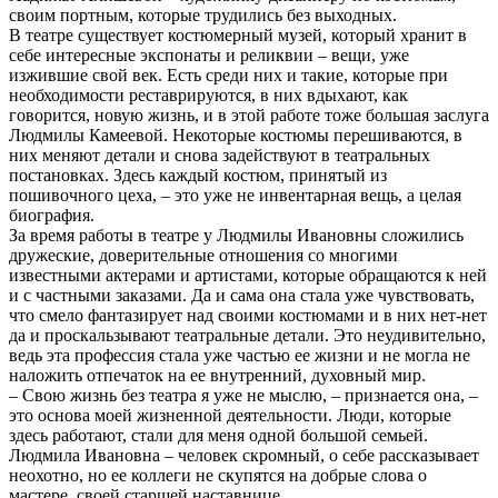
своим портным, которые трудились без выходных.
В театре существует костюмерный музей, который хранит в
себе интересные экспонаты и реликвии – вещи, уже
изжившие свой век. Есть среди них и такие, которые при
необходимости реставрируются, в них вдыхают, как
говорится, новую жизнь, и в этой работе тоже большая заслуга
Людмилы Камеевой. Некоторые костюмы перешиваются, в
них меняют детали и снова задействуют в театральных
постановках. Здесь каждый костюм, принятый из
пошивочного цеха, – это уже не инвентарная вещь, а целая
биография.
За время работы в театре у Людмилы Ивановны сложились
дружеские, доверительные отношения со многими
известными актерами и артистами, которые обращаются к ней
и с частными заказами. Да и сама она стала уже чувствовать,
что смело фантазирует над своими костюмами и в них нет-нет
да и проскальзывают театральные детали. Это неудивительно,
ведь эта профессия стала уже частью ее жизни и не могла не
наложить отпечаток на ее внутренний, духовный мир.
– Свою жизнь без театра я уже не мыслю, – признается она, –
это основа моей жизненной деятельности. Люди, которые
здесь работают, стали для меня одной большой семьей.
Людмила Ивановна – человек скромный, о себе рассказывает
неохотно, но ее коллеги не скупятся на добрые слова о
мастере, своей старшей наставнице.