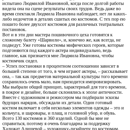
испытано Людмилой Ивановной, когда после долгой работы
видела она на сцене результаты своих трудов. Ведь даже во
время спектакля Людмила Ивановна наблюдает, нет ли каких-
либо недочетов в деталях сшитых ею костюмов. С тех пор ею
пошито более двухсот костюмов для различных театральных
постановок.
Вот и в эти дни мастера пошивочного цеха готовятся к
сложному балету «Шарвили», и, конечно же, как всегда, не
подведут. Уже готовы костюмы мифических героев, которые
подгоняются под каждого актера индивидуально, ведь
главное, как признается мне Людмила Ивановна, чтобы
костюмчик сидел.
– Успех постановки в процентном соотношении зависит в
большей степени от того, в чем играют актеры, – рассказывает
она, – так как предметов материальной культуры того времени
сохранилось очень мало, нам приходится импровизировать.
Мы выбрали общий принцип, характерный для того времени,
в покрое и дизайне, больше склонялись к эпохе античности.
Вместе с художником и режиссером мы подбирали эскизы
будущих нарядов, обсуждали их детали. Один готовый
костюм включает в себя несколько элементов одежды – это и
кольчуга, и шаровары, и плащ, и головной убор, и обувь.
Всего 130 костюмов и 360 изделий. Одной бы мне не
справиться, поэтому я очень благодарна за поддержку
Хадижат Алишевой – художнику-дизайнеру по костюмам,