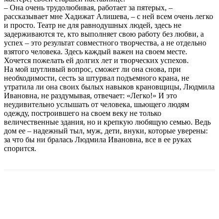
– Она очень трудолюбивая, работает за пятерых, –
рассказывает мне Хадижат Алишева, – с ней всем очень легко
и просто. Театр не для равнодушных людей, здесь не
задерживаются те, кто выполняет свою работу без любви, а
успех – это результат совместного творчества, а не отдельно
взятого человека. Здесь каждый важен на своем месте.
Хочется пожелать ей долгих лет и творческих успехов.
На мой шутливый вопрос, сможет ли она снова, при
необходимости, сесть за штурвал подъемного крана, не
утратила ли она своих былых навыков крановщицы, Людмила
Ивановна, не раздумывая, отвечает: «Легко!» И это
неудивительно услышать от человека, шьющего людям
одежду, построившего на своем веку не только
величественные здания, но и крепкую любящую семью. Ведь
дом ее – надежный тыл, муж, дети, внуки, которые уверены:
за что бы ни бралась Людмила Ивановна, все в ее руках
спорится.