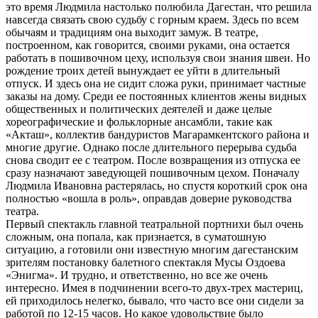
это время Людмила настолько полюбила Дагестан, что решила
навсегда связать свою судьбу с горным краем. Здесь по всем
обычаям и традициям она выходит замуж. В театре,
построенном, как говорится, своими руками, она остается
работать в пошивочном цеху, используя свои знания швеи. Но
рождение троих детей вынуждает ее уйти в длительный
отпуск. И здесь она не сидит сложа руки, принимает частные
заказы на дому. Среди ее постоянных клиентов жены видных
общественных и политических деятелей и даже целые
хореографические и фольклорные ансамбли, такие как
«Акташ», коллектив бандуристов Магарамкентского района и
многие другие. Однако после длительного перерыва судьба
снова сводит ее с театром. После возвращения из отпуска ее
сразу назначают заведующей пошивочным цехом. Поначалу
Людмила Ивановна растерялась, но спустя короткий срок она
полностью «вошла в роль», оправдав доверие руководства
театра.
Первый спектакль главной театральной портнихи был очень
сложным, она попала, как признается, в суматошную
ситуацию, а готовили они известную многим дагестанским
зрителям постановку балетного спектакля Мусы Оздоева
«Энигма». И трудно, и ответственно, но все же очень
интересно. Имея в подчинении всего-то двух-трех мастериц,
ей приходилось нелегко, бывало, что часто все они сидели за
работой по 12-15 часов. Но какое удовольствие было