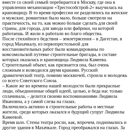
вместе со своей семьей перебирается в Москву, где она в
управлении механизации «Трестособстрой-2» выучилась на
крановщицу. В то время профессии не разделялись на женские
и мужские, романтики было мало, больше смотрели на
практичность, на то, как можно больше сделать для своей
страны, для города, для завода или фабрики, на которой
работаешь. И жили и работали во благо общества.
После стихийного бедствия – землетрясения – в Дагестан, в
город Махачкалу, из первопрестольной для
восстановительных работ были командированы по
комсомольской путевке строительные бригады, в составе
которых оказалась и крановщица Людмила Камеева.
Строительный объект, как признается она, был очень
сложным и возводился двумя кранами. Русский
драматический театр, помимо москвичей, строила и молодежь
со всего Советского Союза.
– Какие же во времена нашей молодости были прекрасные
люди, объединенные общей идеей, целью, и беда нас только
сплачивала, – делится своими воспоминаниями Людмила
Ивановна, а у самой слезы на глазах.
Включились активно в строительные работы и местные
жители, среди которых оказался и будущий супруг Людмилы
Камеевой.
Время шло. Стены театра росли, как, впрочем, поднимались и
другие здания в Махачкале. Город преображался на глазах. За