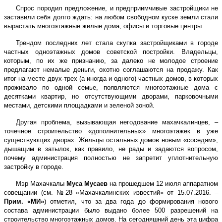
Спрос породил предложение, и предприимчивые застройщики не
заставили себя долго ждать: на любом свободном куске земли стали
вырастать многоэтажные жилые дома, офисы и торговые центры.
Трендом последних лет стала скупка застройщиками в городе
частных одноэтажных домов советской постройки. Владельцы,
которым, по их же признанию, за далеко не молодое строение
предлагают немалые деньги, охотно соглашаются на продажу. Как
итог на месте двух-трех (а иногда и одного) частных домов, в которых
проживало по одной семье, появляются многоэтажные дома с
десятками квартир, но отсутствующими дворами, парковочными
местами, детскими площадками и зеленой зоной.
Другая проблема, вызывающая негодование махачкалинцев, –
точечное строительство «дополнительных» многоэтажек в уже
существующих дворах. Жильцы остальных домов новым «соседям»,
дышащим в затылок, как правило, не рады и задаются вопросом,
почему администрация полностью не запретит уплотнительную
застройку в городе.
Мэр Махачкалы
Муса Мусаев
на прошедшем 12 июля аппаратном
совещании (см. №28 «Махачкалинских известий» от 15.07.2016. –
Прим. «МИ»
) отметил, что за два года до формирования нового
состава администрации было выдано более 500 разрешений на
строительство многоэтажных домов. На сегодняшний день эта цифра