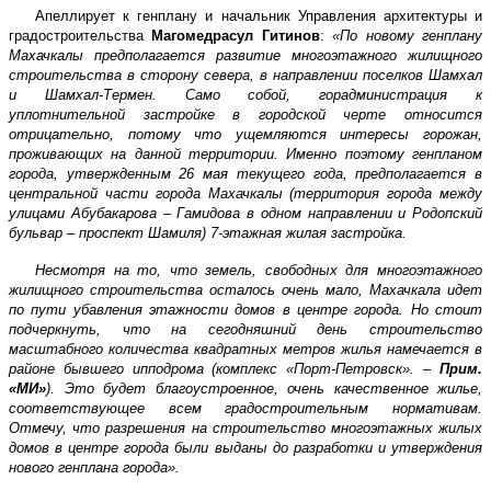
Апеллирует к генплану и начальник Управления архитектуры и
градостроительства
Магомедрасул Гитинов
:
«По новому генплану
Махачкалы предполагается развитие многоэтажного жилищного
строительства в сторону севера, в направлении поселков Шамхал
и Шамхал-Термен. Само собой, горадминистрация к
уплотнительной застройке в городской черте относится
отрицательно, потому что ущемляются интересы горожан,
проживающих на данной территории. Именно поэтому генпланом
города, утвержденным 26 мая текущего года, предполагается в
центральной части города Махачкалы (территория города между
улицами Абубакарова – Гамидова в одном направлении и Родопский
бульвар – проспект Шамиля) 7-этажная жилая застройка.
Несмотря на то, что земель, свободных для многоэтажного
жилищного строительства осталось очень мало, Махачкала идет
по пути убавления этажности домов в центре города. Но стоит
подчеркнуть, что на сегодняшний день строительство
масштабного количества квадратных метров жилья намечается в
районе бывшего ипподрома (комплекс «Порт-Петровск». –
Прим.
«МИ»
). Это будет благоустроенное, очень качественное жилье,
соответствующее всем градостроительным нормативам.
Отмечу, что разрешения на строительство многоэтажных жилых
домов в центре города были выданы до разработки и утверждения
нового генплана города».