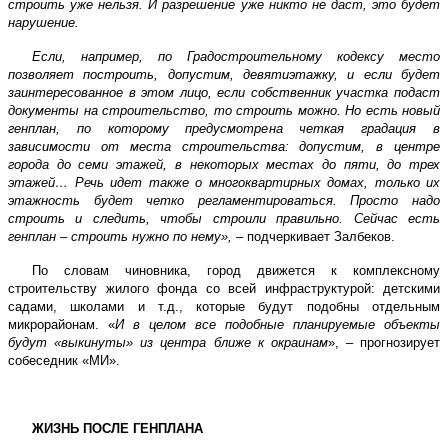
строить уже нельзя. И разрешение уже никто не даст, это будет
нарушение.
Если, например, по Градостроительному кодексу место
позволяет построить, допустим, девятиэтажку, и если будет
заинтересованное в этом лицо, если собственник участка подаст
документы на строительство, то строить можно. Но есть новый
генплан, по которому предусмотрена четкая градация в
зависимости от места строительства: допустим, в центре
города до семи этажей, в некоторых местах до пяти, до трех
этажей… Речь идет также о многоквартирных домах, только их
этажность будет четко регламентироваться. Просто надо
строить и следить, чтобы строили правильно. Сейчас есть
генплан – строить нужно по нему», –
подчеркивает Залбеков.
По словам чиновника, город движется к комплексному
строительству жилого фонда со всей инфраструктурой: детскими
садами, школами и т.д., которые будут подобны отдельным
микрорайонам. «
И в целом все подобные планируемые объекты
будут «выкинуты» из центра ближе к окраинам
», – прогнозирует
собеседник «МИ».
ЖИЗНЬ ПОСЛЕ ГЕНПЛАНА