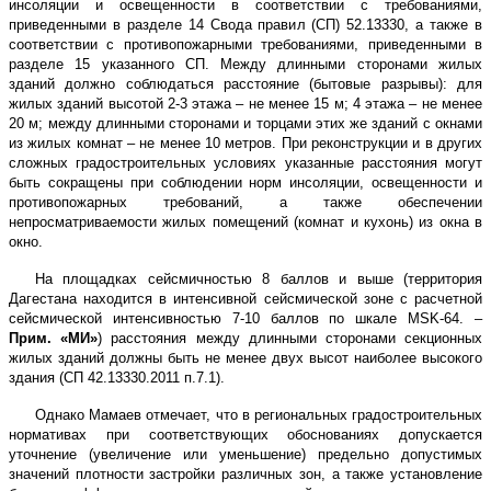
инсоляции и освещенности в соответствии с требованиями,
приведенными в разделе 14 Свода правил (СП) 52.13330, а также в
соответствии с противопожарными требованиями, приведенными в
разделе 15 указанного СП. Между длинными сторонами жилых
зданий должно соблюдаться расстояние (бытовые разрывы): для
жилых зданий высотой 2-3 этажа – не менее
15 м
; 4 этажа – не менее
20 м
; между длинными сторонами и торцами этих же зданий с окнами
из жилых комнат – не менее
10 метров
. При реконструкции и в других
сложных градостроительных условиях указанные расстояния могут
быть сокращены при соблюдении норм инсоляции, освещенности и
противопожарных требований, а также обеспечении
непросматриваемости жилых помещений (комнат и кухонь) из окна в
окно.
На площадках сейсмичностью 8 баллов и выше (территория
Дагестана находится в интенсивной сейсмической зоне с расчетной
сейсмической интенсивностью 7-10 баллов по шкале
MSK
-64. –
Прим. «МИ»
) расстояния между длинными сторонами секционных
жилых зданий должны быть не менее двух высот наиболее высокого
здания (СП 42.13330.2011 п.7.1).
Однако Мамаев отмечает, что в региональных градостроительных
нормативах при соответствующих обоснованиях допускается
уточнение (увеличение или уменьшение) предельно допустимых
значений плотности застройки различных зон, а также установление