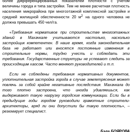
более дифференцированных показателей плотности с учетом
величины города и типа застройки. Тем не менее расчетная плотность
населения микрорайона при многоэтажной комплексной застройке и
2
средней жилищной обеспеченности
20 м
на одного человека не
должна превышать 450 чел/га.
«
Требования нормативов при строительстве многоэтажных
зданий в Махачкале учитываются настолько, насколько
застройщик компетентен. В наше время, когда законодательная
база не работает или вносятся постоянные изменения в
строительные нормы, трудно учесть и соблюдать эти
требования. Государственные структуры не успевают следить за
происходящим хаосом. Часто меняют руководителей и т.п.
Если не соблюдены требования нормативных документов,
уплотнительная застройка города в случае землетрясения может
повлечь за собой крайне негативные последствия. Махачкала до
того плотно застроена, что иногда удивляешься, как
выдерживают такую нагрузку городские коммуникации. Если бы в
предыдущие годы городом руководили грамотные строители-
архитекторы, вряд ли они допустили бы такую плотность
», –
резюмирует специалист.
Бэла БОЯРОВА