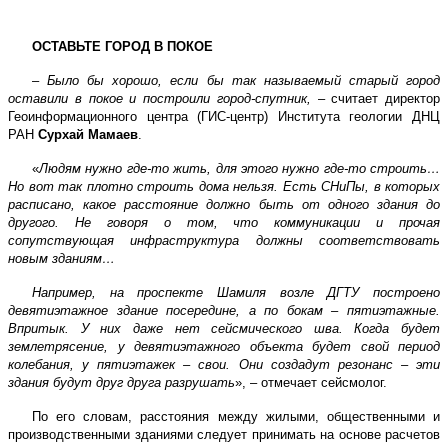
ОСТАВЬТЕ ГОРОД В ПОКОЕ
–
Было бы хорошо, если бы так называемый старый город
оставили в покое и построили город-спутник,
– считает директор
Геоинформационного центра (ГИС-центр) Института геологии ДНЦ
РАН
Сурхай Мамаев
.
«
Людям нужно где-то жить, для этого нужно где-то строить…
Но вот так плотно строить дома нельзя. Есть СНиПы, в которых
расписано, какое расстояние должно быть от одного здания до
другого. Не говоря о том, что коммуникации и прочая
сопутствующая инфраструктура должны соответствовать
новым зданиям…
Например, на проспекте Шамиля возле ДГТУ построено
девятиэтажное здание посередине, а по бокам – пятиэтажные.
Впритык. У них даже нет сейсмического шва. Когда будет
землетрясение, у девятиэтажного объекта будет свой период
колебания, у пятиэтажек – свои. Они создадут резонанс – эти
здания будут друг друга разрушать
», – отмечает сейсмолог.
По его словам, расстояния между жилыми, общественными и
производственными зданиями следует принимать на основе расчетов