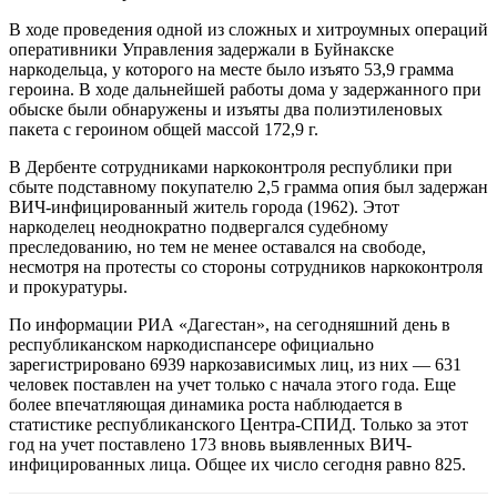
В ходе проведения одной из сложных и хитроумных операций
оперативники Управления задержали в Буйнакске
наркодельца, у которого на месте было изъято 53,9 грамма
героина. В ходе дальнейшей работы дома у задержанного при
обыске были обнаружены и изъяты два полиэтиленовых
пакета с героином общей массой 172,9 г.
В Дербенте сотрудниками наркоконтроля республики при
сбыте подставному покупателю 2,5 грамма опия был задержан
ВИЧ-инфицированный житель города (1962). Этот
наркоделец неоднократно подвергался судебному
преследованию, но тем не менее оставался на свободе,
несмотря на протесты со стороны сотрудников наркоконтроля
и прокуратуры.
По информации РИА «Дагестан», на сегодняшний день в
республиканском наркодиспансере официально
зарегистрировано 6939 наркозависимых лиц, из них — 631
человек поставлен на учет только с начала этого года. Еще
более впечатляющая динамика роста наблюдается в
статистике республиканского Центра-СПИД. Только за этот
год на учет поставлено 173 вновь выявленных ВИЧ-
инфицированных лица. Общее их число сегодня равно 825.