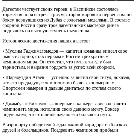
Дагестан чествует своих героев: в Каспийске состоялась
торжественная встреча триумфаторов мирового первенства по
боксу, вернувшихся из Дубая с золотыми медалями. В составе
сборной России сразу трое дагестанских мастеров ринга
поднялись на высшую ступень пьедестала.
Исторические достижения наших атлетов:
•
Муслим Гаджимагомедов
— капитан команды вписал свое
имя в историю, став первым в России трехкратным
чемпионом мира. Он отметил, что путь к титулу был
тернистым, и выразил гордость за успех всей сборной.
•
Шарабутдин Атаев
— успешно защитил свой титул, доказав,
что его предыдущее чемпионство было закономерным.
Спортсмен намерен и дальше двигаться по стопам своего
капитана.
•
Джамбулат Бижамов
— впервые в карьере завоевал золото
чемпионата мира, исполнив свою давнюю мечту. Боксер
подчеркнул, что это лишь начало его большого пути.
В аэропорту победителей ждал «живой коридор» из близких,
друзей и болельщиков. Поздравить чемпионов прибыли