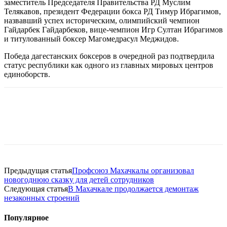
з
аместитель Председателя Правительства РД
Муслим
Телякавов, п
резидент Федерации бокса РД
Тимур Ибрагимов
,
назвавший успех историческим,
олимпийский чемпион
Гайдарбек Гайдарбеков
, вице-чемпион Игр
Султан Ибрагимов
и титулованный боксер
Магомедрасул Меджидов
.
Победа дагестанских боксеров в очередной раз подтвердила
статус республики как одного из главных мировых центров
единоборств.
Предыдущая статья
Профсоюз Махачкалы организовал
новогоднюю сказку для детей сотрудников
Следующая статья
В Махачкале продолжается демонтаж
незаконных строений
Популярное