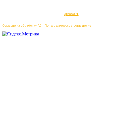
© Махачкалинские известия - Разработка
Quantor-∀
Согласие на обработку ПД
/
Пользовательское соглашение