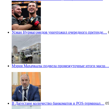
Усман Нурмагомедов уничтожил очередного претенде…
0
Мэрия Махачкалы подвела промежуточные итоги масш…
В Дагестане количество банкоматов и POS-терминал…
05