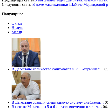
Предыдущая статья
В Махачкале ведут демонтаж незаконных п
Следующая статья
В доме махачкалинки Шабиче Меджидовой р
Популярное
Сутки
Неделя
Месяц
В Дагестане количество банкоматов и POS-терминал…
05
В Дагестане создали специальную систему снабжени…
06
В центре Махачкалы 5 и 6 августа временно отключ…
04.