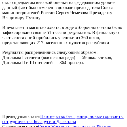
стало предметом высокой оценки на федеральном уровне —
данный факт был отмечен в докладе председателя Союза
машиностроителей России Сергея Чемезова Президенту
Владимиру Путину.
Впечатляет и масштаб охвата: в ходе отборочного этапа было
зафиксировано свыше 51 тысячи результатов. В финальную
часть состязаний пробились ученики из 360 школ,
представляющих 217 населенных пунктов республики.
Результаты распределились следующим образом:
Дипломы I степени (высшая награда) — 59 школьников;
Дипломы II и III степеней — 364 призера.
Предыдущая статья
Партнерство без границ: новые горизонты
сотрудничества Беларуси и Дагестана
Следующая статья
Семья Жасмин направит еще 250 млн