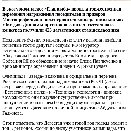
В экотуркомплексе «Главрыба» прошла торжественная
церемония награждения победителей и призеров
Многопрофильной инженерной олимпиады школьников
«Звезда». Дипломы престижного интеллектуального
конкурса получили 423 дагестанских старшеклассника.
Поздравить будущую инженерную элиту региона прибыли
почетные гости: депутат Госдумы РФ и куратор
регионального отделения «Союза машиностроителей России»
Абдулхаким Гаджиев, председатель Комитета Народного
Собрания РД по образованию и науке Елена Павлюченко и
врио министра образования и науки РД Яхья Бучаев.
Олимпиада «Звезда» включена в официальный перечень
Российского совета олимпиад школьников (РСОШ). Это
открывает перед победителями и призерами по направлениям
«Естественные науки» и «Техника и технологии» широкие
возможности: они получают существенные льготы при
поступлении в более чем 60 ведущих вузов страны. Проект
реализуется в Дагестане по личной инициативе Абдулхакима
Гаджиева.
Стоит отметить, что Дагестан уже второй год подряд входит в
топ-5 регионов России по числу участников олимпиады, что