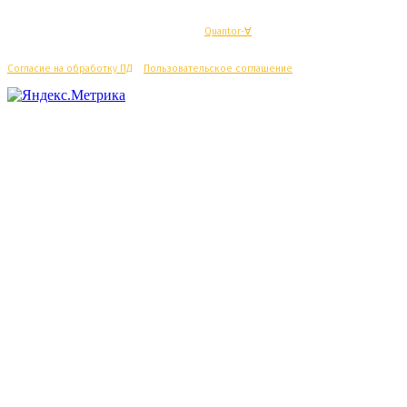
© Махачкалинские известия - Разработка
Quantor-∀
Согласие на обработку ПД
/
Пользовательское соглашение