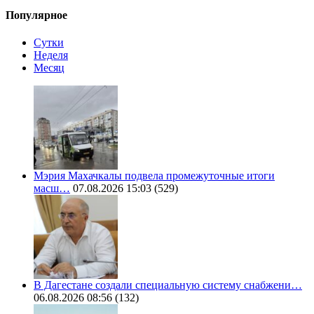
Популярное
Сутки
Неделя
Месяц
Мэрия Махачкалы подвела промежуточные итоги
масш…
07.08.2026 15:03
(529)
В Дагестане создали специальную систему снабжени…
06.08.2026 08:56
(132)