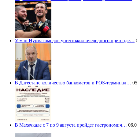
Усман Нурмагомедов уничтожил очередного претенде…
0
В Дагестане количество банкоматов и POS-терминал…
05
В Махачкале с 7 по 9 августа пройдет гастрономич…
06.0