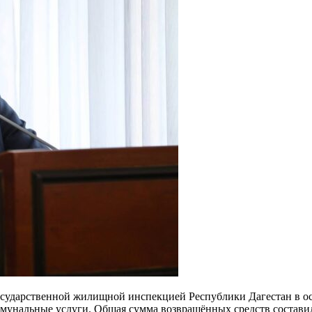
сударственной жилищной инспекцией Республики Дагестан в ос
унальные услуги. Общая сумма возвращённых средств составила