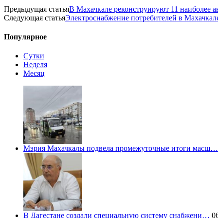
Предыдущая статья
В Махачкале реконструируют 11 наиболее 
Следующая статья
Электроснабжение потребителей в Махачкал
Популярное
Сутки
Неделя
Месяц
Мэрия Махачкалы подвела промежуточные итоги масш…
В Дагестане создали специальную систему снабжени…
06