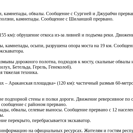
зни, камнепады, обвалы. Сообщение с Сургией и Джурабчи прерва
оползни, камнепады. Сообщение с Шиланшой прервано.
5 км): обрушение откоса из-за ливней и подъема реки. Движен
вы, камнепады, осыпи, разрушена опора моста на 19 км. Сообще
экскаватора.
 размывы дорожного полотна, подходов к мосту, скальные обвалы
лух, Бетельда, Герель, Генеколоб).
я тяжелая техника.
ах – Араканская площадка» (120 км): частичный размыв 60-метр
ие подпорной стены и полки дороги. Движение реверсивное по 
, сообщение с районом прервано.
епады, обвалы, селевые выносы. Сообщение прервано с 12 насел
ы.
ение перекрыто, перебрасывается экскаватор.
информацию на официальных ресурсах. Жителям и гостям респуб