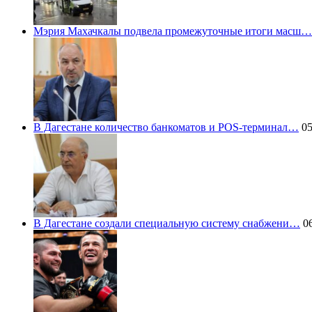
Мэрия Махачкалы подвела промежуточные итоги масш…
В Дагестане количество банкоматов и POS-терминал…
05
В Дагестане создали специальную систему снабжени…
06