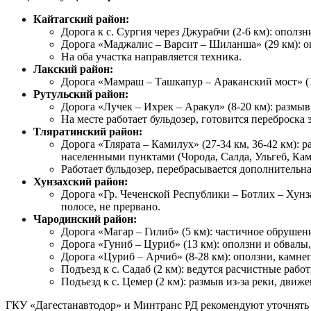
Кайтагский район:
Дорога к с. Сургия через Джурабчи (2-6 км): опол
Дорога «Маджалис – Варсит – Шиланша» (29 км): 
На оба участка направляется техника.
Лакский район:
Дорога «Мамраш – Ташкапур – Араканский мост» (15
Рутульский район:
Дорога «Лучек – Ихрек – Аракул» (8-20 км): размы
На месте работает бульдозер, готовится переброска 
Тляратинский район:
Дорога «Тлярата – Камилух» (27-34 км, 36-42 км):
населенными пунктами (Чорода, Салда, Ульгеб, Ками
Работает бульдозер, перебрасывается дополнительна
Хунзахский район:
Дорога «Гр. Чеченской Республики – Ботлих – Хунз
полосе, не прервано.
Чародинский район:
Дорога «Магар – Гилиб» (5 км): частичное обрушен
Дорога «Гуниб – Цуриб» (13 км): оползни и обвалы
Дорога «Цуриб – Арчиб» (8-28 км): оползни, камн
Подъезд к с. Садаб (2 км): ведутся расчистные работ
Подъезд к с. Цемер (2 км): размыв из-за реки, движ
ГКУ «Дагестанавтодор» и Минтранс РД рекомендуют уточнять 