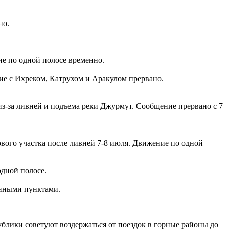
но.
ие по одной полосе временно.
ние с Ихреком, Катрухом и Аракулом прервано.
 из-за ливней и подъема реки Джурмут. Сообщение прервано с 7
ового участка после ливней 7-8 июля. Движение по одной
одной полосе.
енными пунктами.
лики советуют воздержаться от поездок в горные районы до