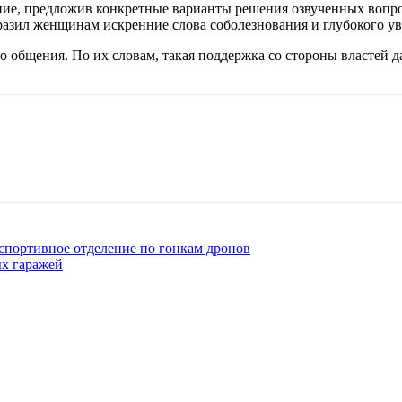
ние, предложив конкретные варианты решения озвученных вопр
ыразил женщинам искренние слова соболезнования и глубокого у
общения. По их словам, такая поддержка со стороны властей дае
 спортивное отделение по гонкам дронов
ых гаражей