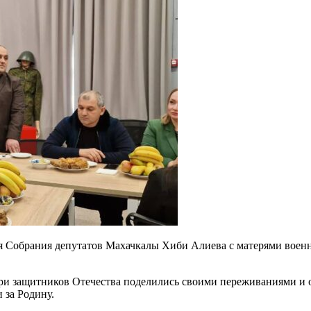
еля Собрания депутатов Махачкалы Хиби Алиева с матерями вое
ри защитников Отечества поделились своими переживаниями и о
 за Родину.