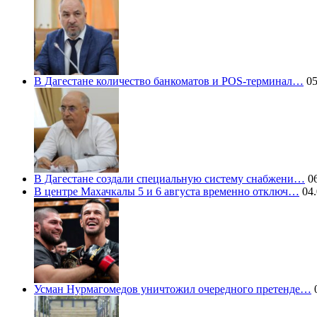
В Дагестане количество банкоматов и POS-терминал…
05
В Дагестане создали специальную систему снабжени…
06
В центре Махачкалы 5 и 6 августа временно отключ…
04.
Усман Нурмагомедов уничтожил очередного претенде…
0