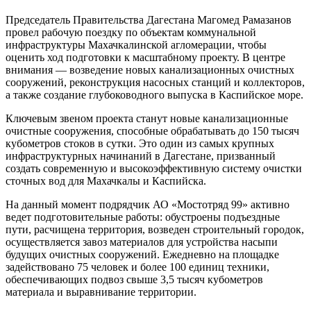
Председатель Правительства Дагестана Магомед Рамазанов
провел рабочую поездку по объектам коммунальной
инфраструктуры Махачкалинской агломерации, чтобы
оценить ход подготовки к масштабному проекту. В центре
внимания — возведение новых канализационных очистных
сооружений, реконструкция насосных станций и коллекторов,
а также создание глубоководного выпуска в Каспийское море.
Ключевым звеном проекта станут новые канализационные
очистные сооружения, способные обрабатывать до 150 тысяч
кубометров стоков в сутки. Это один из самых крупных
инфраструктурных начинаний в Дагестане, призванный
создать современную и высокоэффективную систему очистки
сточных вод для Махачкалы и Каспийска.
На данный момент подрядчик АО «Мостотряд 99» активно
ведет подготовительные работы: обустроены подъездные
пути, расчищена территория, возведен строительный городок,
осуществляется завоз материалов для устройства насыпи
будущих очистных сооружений. Ежедневно на площадке
задействовано 75 человек и более 100 единиц техники,
обеспечивающих подвоз свыше 3,5 тысяч кубометров
материала и выравнивание территории.