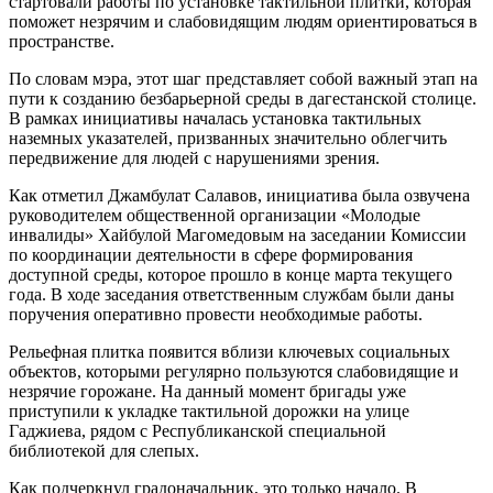
стартовали работы по установке тактильной плитки, которая
поможет незрячим и слабовидящим людям ориентироваться в
пространстве.
По словам мэра, этот шаг представляет собой важный этап на
пути к созданию безбарьерной среды в дагестанской столице.
В рамках инициативы началась установка тактильных
наземных указателей, призванных значительно облегчить
передвижение для людей с нарушениями зрения.
Как отметил Джамбулат Салавов, инициатива была озвучена
руководителем общественной организации «Молодые
инвалиды» Хайбулой Магомедовым на заседании Комиссии
по координации деятельности в сфере формирования
доступной среды, которое прошло в конце марта текущего
года. В ходе заседания ответственным службам были даны
поручения оперативно провести необходимые работы.
Рельефная плитка появится вблизи ключевых социальных
объектов, которыми регулярно пользуются слабовидящие и
незрячие горожане. На данный момент бригады уже
приступили к укладке тактильной дорожки на улице
Гаджиева, рядом с Республиканской специальной
библиотекой для слепых.
Как подчеркнул градоначальник, это только начало. В