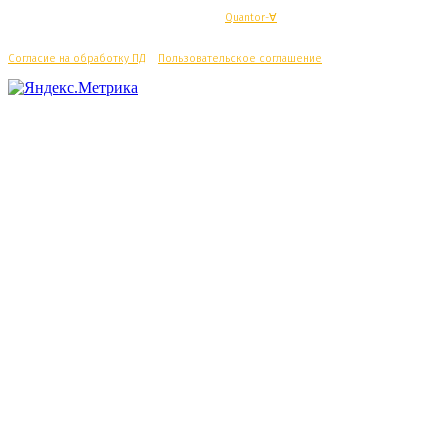
© Махачкалинские известия - Разработка
Quantor-∀
Согласие на обработку ПД
/
Пользовательское соглашение