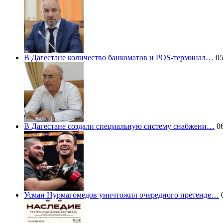
В Дагестане количество банкоматов и POS-терминал…
05
В Дагестане создали специальную систему снабжени…
06
Усман Нурмагомедов уничтожил очередного претенде…
0