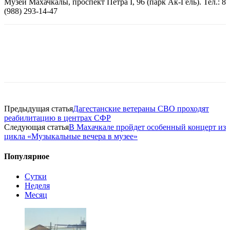
Музей Махачкалы, проспект Петра I, 96 (парк Ак-Гёль). Тел.: 8
(988) 293-14-47
Предыдущая статья
Дагестанские ветераны СВО проходят
реабилитацию в центрах СФР
Следующая статья
В Махачкале пройдет особенный концерт из
цикла «Музыкальные вечера в музее»
Популярное
Сутки
Неделя
Месяц