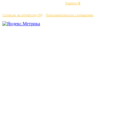
© Махачкалинские известия - Разработка
Quantor-∀
Согласие на обработку ПД
/
Пользовательское соглашение