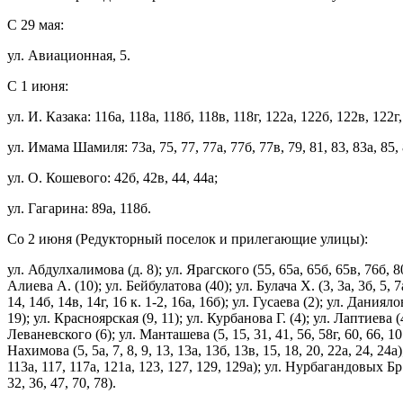
С 29 мая:
ул. Авиационная, 5.
С 1 июня:
ул. И. Казака: 116а, 118а, 118б, 118в, 118г, 122а, 122б, 122в, 122г,
ул. Имама Шамиля: 73а, 75, 77, 77а, 77б, 77в, 79, 81, 83, 83а, 85, 86
ул. О. Кошевого: 42б, 42в, 44, 44а;
ул. Гагарина: 89а, 118б.
Со 2 июня (Редукторный поселок и прилегающие улицы):
ул. Абдулхалимова (д. 8); ул. Ярагского (55, 65а, 65б, 65в, 76б, 80,
Алиева А. (10); ул. Бейбулатова (40); ул. Булача Х. (3, 3а, 3б, 5, 7а
14, 14б, 14в, 14г, 16 к. 1-2, 16а, 16б); ул. Гусаева (2); ул. Данияло
19); ул. Красноярская (9, 11); ул. Курбанова Г. (4); ул. Лаптиева (42
Леваневского (6); ул. Манташева (5, 15, 31, 41, 56, 58г, 60, 66, 10
Нахимова (5, 5а, 7, 8, 9, 13, 13а, 13б, 13в, 15, 18, 20, 22а, 24, 24а)
113а, 117, 117а, 121а, 123, 127, 129, 129а); ул. Нурбагандовых Бр. (4
32, 36, 47, 70, 78).