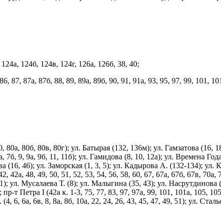
 124а, 124б, 124в, 124г, 126а, 126б, 38, 40;
, 87, 87а, 87б, 88, 89, 89а, 89б, 90, 91, 91а, 93, 95, 97, 99, 101, 10
 80а, 80б, 80в, 80г); ул. Батырая (132, 136м); ул. Гамзатова (16, 18, 
, 7б, 9, 9а, 9б, 11, 11б); ул. Гамидова (8, 10, 12а); ул. Времена Года 
ва (16, 46); ул. Заморская (1, 3, 5); ул. Кадырова А. (132-134); ул. К
, 42а, 48, 49, 50, 51, 52, 53, 54, 56, 58, 60, 67, 67а, 67б, 67в, 70а, 7
1); ул. Мусалаева Т. (8); ул. Малыгина (35, 43); ул. Насрутдинова (22
; пр-т Петра I (42а к. 1-3, 75, 77, 83, 97, 97а, 99, 101, 101а, 105, 10
, 6, 6а, 6в, 8, 8а, 8б, 10а, 22, 24, 26, 43, 45, 47, 49, 51); ул. Стал