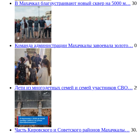
В Махачкал благоустраивают новый сквер на 5000 м…
30
Команда администрации Махачкалы завоевала золото…
0
Дети из многодетных семей и семей участников СВО…
2
Часть Кировского и Советского районов Махачкалы…
30.