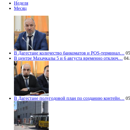
Неделя
Месяц
В Дагестане количество банкоматов и POS-терминал…
05
В центре Махачкалы 5 и 6 августа временно отключ…
04.
В Дагестане полугодовой план по созданию контейн…
05