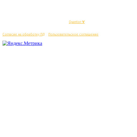
© Махачкалинские известия - Разработка
Quantor-∀
Согласие на обработку ПД
/
Пользовательское соглашение