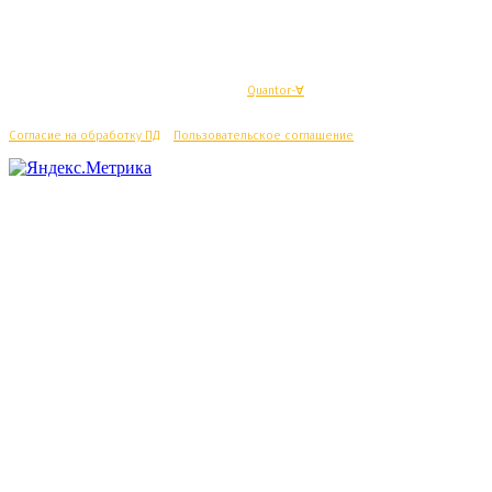
© Махачкалинские известия - Разработка
Quantor-∀
Согласие на обработку ПД
/
Пользовательское соглашение