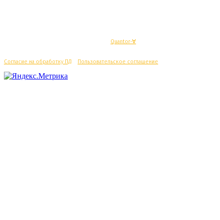
© Махачкалинские известия - Разработка
Quantor-∀
Согласие на обработку ПД
/
Пользовательское соглашение