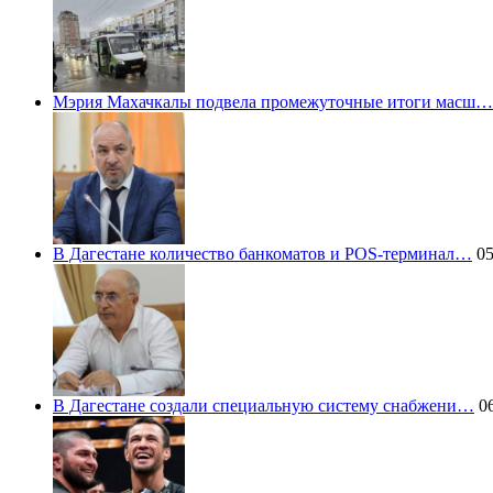
Мэрия Махачкалы подвела промежуточные итоги масш…
В Дагестане количество банкоматов и POS-терминал…
05
В Дагестане создали специальную систему снабжени…
06