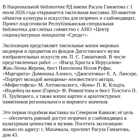
В Национальной библиотеке РД имени Расула Гамзатова с 1
июля 2026 года открывается тактильная выставка 3D‑макетов
объектов культуры и искусства для незрячих и слабовидящих.
Проект подготовили Республиканская специальная
библиотека для слепых совместно с АНО «Центр
социокультурных инициатив «Среда+».
Экспозиция представляет тактильные копии мировых
шедевров и предметов из фондов Дагестанского музея
изобразительных искусств им. П. С. Гамзатовой. В числе
представленных работ — «Въезд Христа в Иерусалим»
Жан‑Леона Жерома, бюст Наполеона Ноэля Руфье,
«Маргарита» Доминика Алонсо, «Джигитовка» Е. А. Лансере,
«Портрет молодой женщины» неизвестного автора,
«Мефистофель» М. Антокольского, «Конь» П. К. Клодта,
«Индейец на коне (Горец)» Ф. Ремингтона и бюст Толстого П.
П. Трубецкого, а также копии картин и архитектурных
памятников регионального и мирового значения.
Это первая подобная выставка на Северном Кавказе; её цель
— обеспечить равный доступ незрячих и слабовидящих к
культурным ценностям и музеям. Посетить экспозицию
можно по адресу: г. Махачкала, проспект Расула Гамзатова,
дом 43.