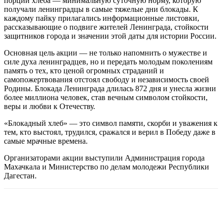
порции хлеба — минимальную суточную норму, которую
получали ленинградцы в самые тяжелые дни блокады. К
каждому пайку прилагались информационные листовки,
рассказывающие о подвиге жителей Ленинграда, стойкости
защитников города и значении этой даты для истории России.
Основная цель акции — не только напомнить о мужестве и
силе духа ленинградцев, но и передать молодым поколениям
память о тех, кто ценой огромных страданий и
самопожертвования отстоял свободу и независимость своей
Родины. Блокада Ленинграда длилась 872 дня и унесла жизни
более миллиона человек, став вечным символом стойкости,
веры и любви к Отечеству.
«Блокадный хлеб» — это символ памяти, скорби и уважения к
тем, кто выстоял, трудился, сражался и верил в Победу даже в
самые мрачные времена.
Организаторами акции выступили Администрация города
Махачкала и Министерство по делам молодежи Республики
Дагестан.