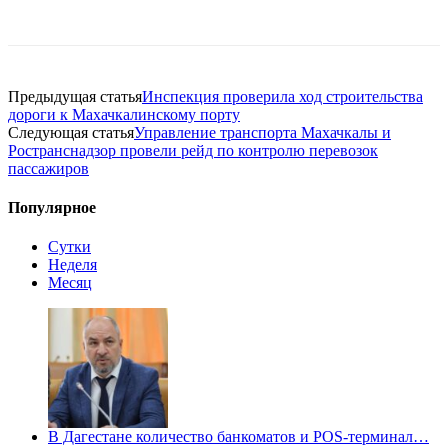
Предыдущая статья
Инспекция проверила ход строительства
дороги к Махачкалинскому порту
Следующая статья
Управление транспорта Махачкалы и
Ространснадзор провели рейд по контролю перевозок
пассажиров
Популярное
Сутки
Неделя
Месяц
В Дагестане количество банкоматов и POS-терминал…