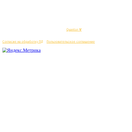
© Махачкалинские известия - Разработка
Quantor-∀
Согласие на обработку ПД
/
Пользовательское соглашение