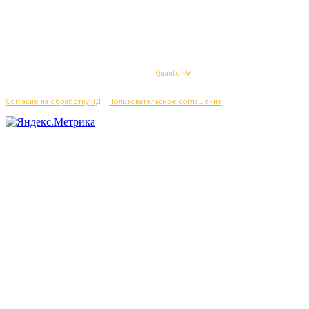
© Махачкалинские известия - Разработка
Quantor-∀
Согласие на обработку ПД
/
Пользовательское соглашение