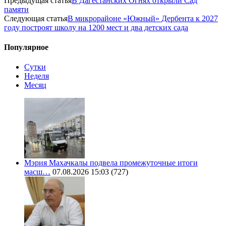
Предыдущая статья
В Дагестанских Огнях открыли Сад
памяти
Следующая статья
В микрорайоне «Южный» Дербента к 2027
году построят школу на 1200 мест и два детских сада
Популярное
Сутки
Неделя
Месяц
Мэрия Махачкалы подвела промежуточные итоги
масш…
07.08.2026 15:03
(727)