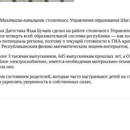
Махачкалы-начальник столичного Управления образования Шага
и Дагестана Яхья Бучаев сделал на работе столичного Управлени
 четверть всей образовательной системы республики — как по ч
 потенциала региона, поэтому о текущей готовности к ГИА кра
 Республиканским физико-математическим лицеем-интернатом,
олее 3 тысячам выпускников, 645 выпускникам прошлых лет, а О
йное электроснабжение, имеется необходимая материально-технич
ла она.
им состоянием родителей, которые часто настраивают детей на с
м укреплять уверенность в собственных силах.