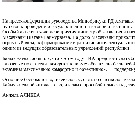
На пресс-конференции руководства Минобрнауки РД замглавы 
пунктов к проведению государственной итоговой аттестации.
Особый акцент в ходе мероприятия министр образования и наук
Махачкалы Шаганэ Баймурзаева. На долю Махачкалы приходится
огромный вклад в формирование и развитие интеллектуального
одним из ведущих образовательных учреждений республики —
Баймурзаева сообщила, что в этом году ГИА предстоит сдать б
ключевые показатели находятся в норме: обеспечено бесперебо
экзамены максимально комфортно и объективно», — подчеркну
Основное беспокойство, по её словам, связано с психологическ
Баймурзаева обратилась к родителям с просьбой помогать детя
Анжела АЛИЕВА