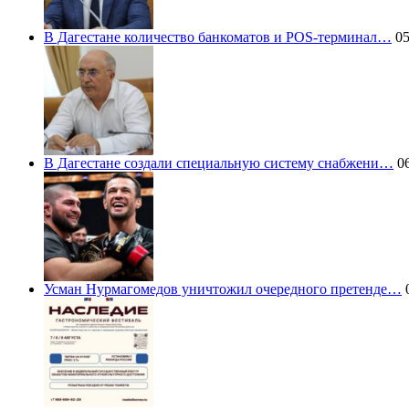
В Дагестане количество банкоматов и POS-терминал…
05
В Дагестане создали специальную систему снабжени…
06
Усман Нурмагомедов уничтожил очередного претенде…
0