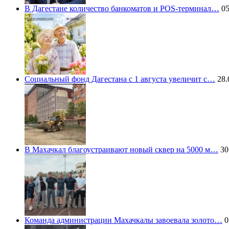
В Дагестане количество банкоматов и POS-терминал…
05
Социальный фонд Дагестана с 1 августа увеличит с…
28.
В Махачкал благоустраивают новый сквер на 5000 м…
30
Команда администрации Махачкалы завоевала золото…
0