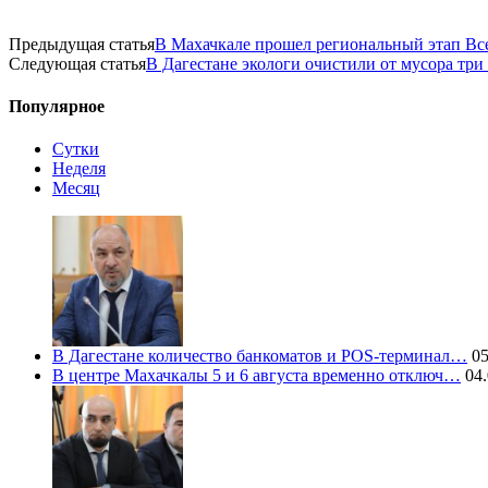
Предыдущая статья
В Махачкале прошел региональный этап Вс
Следующая статья
В Дагестане экологи очистили от мусора три
Популярное
Сутки
Неделя
Месяц
В Дагестане количество банкоматов и POS-терминал…
05
В центре Махачкалы 5 и 6 августа временно отключ…
04.