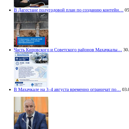
В Дагестане полугодовой план по созданию контейн…
05
Часть Кировского и Советского районов Махачкалы…
30.
В Махачкале на 3–4 августа временно ограничат по…
03.