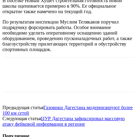
В поселке Новый Хушет строительная готовность новой
школы оценивается примерно в 90%. Ее официальное
открытие также намечено на текущий год.
По результатам инспекции Муслим Телякавов поручил
подрядчику форсировать работы. Особое внимание
необходимо уделить оперативному оснащению зданий
оборудованием, проведению пусконаладочных работ, а также
благоустройству прилегающих территорий и обустройству
спортивных площадок.
Предыдущая статья
Газовики Дагестана модернизируют более
100 км сетей
Следующая статья
ЦУР Дагестана зафиксировал массовую
атаку фейковой информации в регионе
Популярное