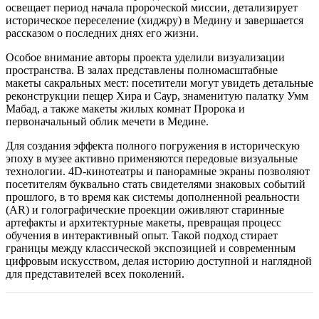
освещает период начала пророческой миссии, детализирует
историческое переселение (хиджру) в Медину и завершается
рассказом о последних днях его жизни.
Особое внимание авторы проекта уделили визуализации
пространства. В залах представлены полномасштабные
макеты сакральных мест: посетители могут увидеть детальные
реконструкции пещер Хира и Саур, знаменитую палатку Умм
Мабад, а также макеты жилых комнат Пророка и
первоначальный облик мечети в Медине.
Для создания эффекта полного погружения в историческую
эпоху в музее активно применяются передовые визуальные
технологии. 4D-кинотеатры и панорамные экраны позволяют
посетителям буквально стать свидетелями знаковых событий
прошлого, в то время как системы дополненной реальности
(AR) и голографические проекции оживляют старинные
артефакты и архитектурные макеты, превращая процесс
обучения в интерактивный опыт. Такой подход стирает
границы между классической экспозицией и современным
цифровым искусством, делая историю доступной и наглядной
для представителей всех поколений.