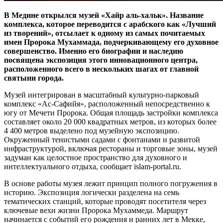
В Медине открылся музей «Хайр аль-хальк». Название
комплекса, которое переводится с арабского как «Лучший
из творений», отсылает к одному из самых почитаемых
имен Пророка Мухаммада, подчеркивающему его духовное
совершенство. Именно его биографии и наследию
посвящена экспозиция этого инновационного центра,
расположенного всего в нескольких шагах от главной
святыни города.
Музей интегрирован в масштабный культурно-парковый
комплекс «Ас-Сафийя», расположенный непосредственно к
югу от Мечети Пророка. Общая площадь застройки комплекса
составляет около 20 000 квадратных метров, из которых более
4 400 метров выделено под музейную экспозицию.
Окруженный тенистыми садами с фонтанами и развитой
инфраструктурой, включая рестораны и торговые зоны, музей
задуман как целостное пространство для духовного и
интеллектуального отдыха, сообщает islam-portal.ru.
В основе работы музея лежит принцип полного погружения в
историю. Экспозиция логически разделена на семь
тематических станций, которые проводят посетителя через
ключевые вехи жизни Пророка Мухаммеда. Маршрут
начинается с событий его рождения и ранних лет в Мекке,