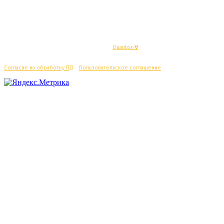
© Махачкалинские известия - Разработка
Quantor-∀
Согласие на обработку ПД
/
Пользовательское соглашение