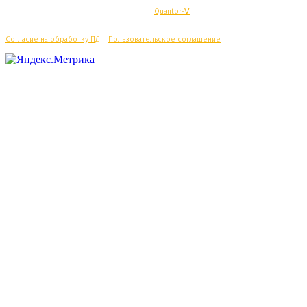
© Махачкалинские известия - Разработка
Quantor-∀
Согласие на обработку ПД
/
Пользовательское соглашение