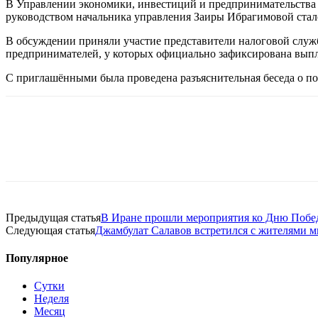
В Управлении экономики, инвестиций и предпринимательства
руководством начальника управления Заиры Ибрагимовой стал
В обсуждении приняли участие представители налоговой служб
предпринимателей, у которых официально зафиксирована выпл
С приглашёнными была проведена разъяснительная беседа о по
Предыдущая статья
В Иране прошли мероприятия ко Дню Побед
Следующая статья
Джамбулат Салавов встретился с жителями 
Популярное
Сутки
Неделя
Месяц