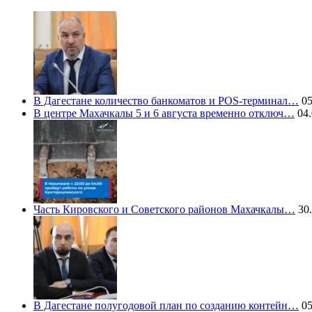
В Дагестане количество банкоматов и POS-терминал…
05
В центре Махачкалы 5 и 6 августа временно отключ…
04.
Часть Кировского и Советского районов Махачкалы…
30.
В Дагестане полугодовой план по созданию контейн…
05