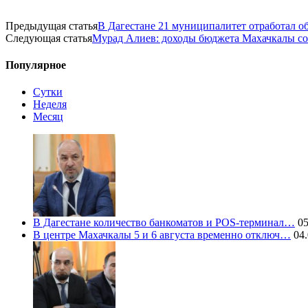
Предыдущая статья
В Дагестане 21 муниципалитет отработал о
Следующая статья
Мурад Алиев: доходы бюджета Махачкалы со
Популярное
Сутки
Неделя
Месяц
В Дагестане количество банкоматов и POS-терминал…
05
В центре Махачкалы 5 и 6 августа временно отключ…
04.