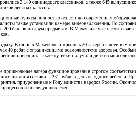
ировались 3 149 одиннадцатиклассников, а также 645 выпускнико
ников девятых классов.
ационные пункты полностью оснастили современным оборудовани
алисты также установили камеры видеонаблюдения. По состояни
 200 баллов по двум предметам. В Махачкале уже насчитывается
ков.
отдыху. В июне в Махачкале открылись 20 лагерей с дневным пр
ключая 40 ребят с ограниченными возможностями здоровья. Особ
 военной операции. Также путевки получили дети из многодетны
все пришкольные лагеря функционировали в строгом соответст
ого питания составила 231 рубль в день на одного ребенка. Пр
приятия, приуроченные к Году единства народов России. Оконч
х процессов и последующих смен.