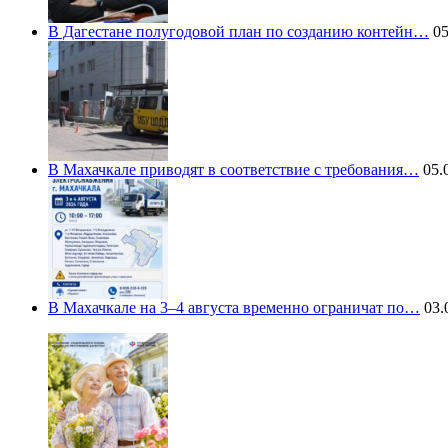
В Дагестане полугодовой план по созданию контейн…
05
В Махачкале приводят в соответствие с требования…
05.0
В Махачкале на 3–4 августа временно ограничат по…
03.