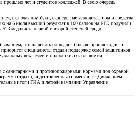
в прошлых лет и студентов колледжей. В свою очередь,
ем, включая ноутбуки, сканеры, металлодетекторы и средства
ю на 6 июля высший результат в 100 баллов на ЕГЭ получили
 523 медалиста первой и второй степеней среди
ебыванием, что на девять площадок больше прошлогоднего
ый приоритет специалисты отдали поддержке семей защитников
х, малоимущих семей и подростки, состоящие на
вии с санитарными и противопожарными нормами под охраной
ограмма отдыха, подготовленная совместно с «Движением
ательные итоги ГИА и летней кампании Управление