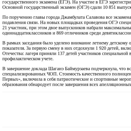
государственного экзамена (ЕГЭ). На участие в ЕГЭ зарегистр
Основной государственный экзамен (ОГЭ) сдали 10 851 выпуск
По поручению главы города Джамбулата Салавова все экзамен
подавления связи. На новых площадках проведения ОГЭ специ
21 участник, при этом двое выпускников набрали максимальные
одиннадцатиклассников и 869 отличников среди девятиклассни
В рамках заседания было уделено внимание летнему детскому 
показателя. За первую смену в них отдохнули 1 920 детей, в
Отечества: лагеря приняли 137 детей участников специальной
профилактическом учете.
В завершение доклада Шаганэ Баймурзаева подчеркнула, что 
специализированных ЧОП. Стоимость качественного полноценн
Первых», включила в себя патриотические и спортивные меро
образования обнародует после завершения всех апелляционны