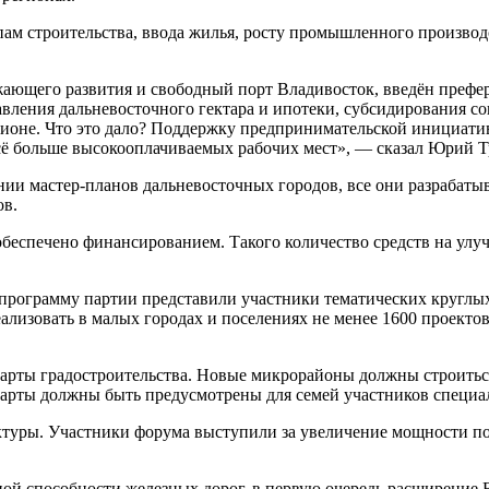
мпам строительства, ввода жилья, росту промышленного произво
жающего развития и свободный порт Владивосток, введён префе
авления дальневосточного гектара и ипотеки, субсидирования с
егионе. Что это дало? Поддержку предпринимательской инициат
всё больше высокооплачиваемых рабочих мест», — сказал Юрий Т
ании мастер-планов дальневосточных городов, все они разрабаты
ов.
% обеспечено финансированием. Такого количество средств на у
ограмму партии представили участники тематических круглых с
реализовать в малых городах и поселениях не менее 1600 проек
дарты градостроительства. Новые микрорайоны должны строитьс
арты должны быть предусмотрены для семей участников специа
туры. Участники форума выступили за увеличение мощности пор
й способности железных дорог, в первую очередь расширение В