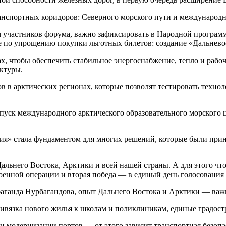
ранспортных коридоров: Северного морского пути и международ
 участников форума, важно зафиксировать в Народной программ
е по упрощению покупки льготных билетов: создание «Дальнево
х, чтобы обеспечить стабильное энергоснабжение, тепло и рабо
ктуры.
в в арктических регионах, которые позволят тестировать техно
пуск международного арктического образовательного морского 
ия» стала фундаментом для многих решений, которые были при
ьнего Востока, Арктики и всей нашей страны. А для этого что
оенной операции и вторая победа — в единый день голосовани
аганда Нурбагандова, опыт Дальнего Востока и Арктики — важн
ивязка нового жилья к школам и поликлиникам, единые градост
модернизации портов — от этого зависит транспортная безопас