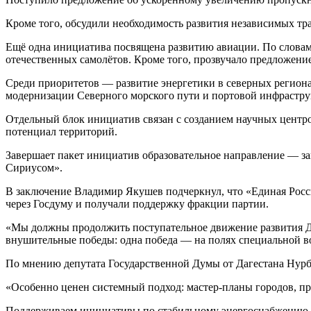
Кроме того, обсудили необходимость развития независимых т
Ещё одна инициатива посвящена развитию авиации. По словам
отечественных самолётов. Кроме того, прозвучало предложени
Среди приоритетов — развитие энергетики в северных региона
модернизации Северного морского пути и портовой инфрастру
Отдельный блок инициатив связан с созданием научных центро
потенциал территорий.
Завершает пакет инициатив образовательное направление — за
Сириусом».
В заключение Владимир Якушев подчеркнул, что «Единая Росс
через Госдуму и получали поддержку фракции партии.
«Мы должны продолжить поступательное движение развития Дал
внушительные победы: одна победа — на полях специальной в
По мнению депутата Государственной Думы от Дагестана Нурб
«Особенно ценен системный подход: мастер-планы городов, пр
Поддерживаем инициативы по стабильному энергоснабжению и 