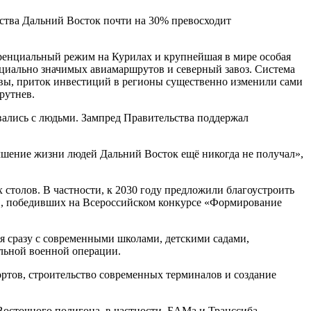
дства Дальний Восток почти на 30% превосходит
ренциальный режим на Курилах и крупнейшая в мире особая
оциально значимых авиамаршрутов и северный завоз. Система
ивы, приток инвестиций в регионы существенно изменили сами
рутнев.
вались с людьми. Зампред Правительства поддержал
лучшение жизни людей Дальний Восток ещё никогда не получал»,
толов. В частности, к 2030 году предложили благоустроить
тов, победивших на Всероссийском конкурсе «Формирование
я сразу с современными школами, детскими садами,
льной военной операции.
тов, строительство современных терминалов и создание
осточного полигона, в частности, БАМа и Транссиба.