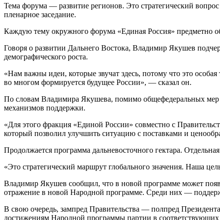
Тема форума — развитие регионов. Это стратегический вопрос
пленарное заседание.
Каждую тему окружного форума «Единая Россия» предметно о
Говоря о развитии Дальнего Востока, Владимир Якушев подчер
демографического роста.
«Нам важны идеи, которые звучат здесь, потому что это особа
во многом формируется будущее России», — сказал он.
По словам Владимира Якушева, помимо общефедеральных мер п
механизмов поддержки.
«Для этого фракция «Единой России» совместно с Правительст
который позволил улучшить ситуацию с поставками и ценообр
Продолжается программа дальневосточного гектара. Отдельна
«Это стратегический маршрут глобального значения. Наша цель
Владимир Якушев сообщил, что в новой программе может появи
отражение в новой Народной программе. Среди них — поддержк
В свою очередь, зампред Правительства — полпред Президент
достижениям Народной программы партии в соответствующих 