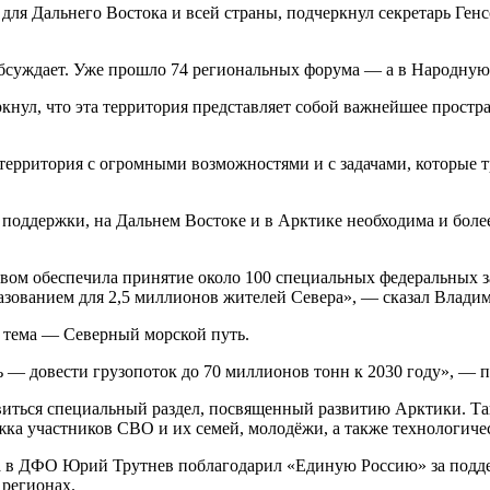
 для Дальнего Востока и всей страны, подчеркнул секретарь Ге
бсуждает. Уже прошло 74 региональных форума — а в Народную
кнул, что эта территория представляет собой важнейшее простр
я территория с огромными возможностями и с задачами, которые 
оддержки, на Дальнем Востоке и в Арктике необходима и более
вом обеспечила принятие около 100 специальных федеральных з
азованием для 2,5 миллионов жителей Севера», — сказал Влади
я тема — Северный морской путь.
 — довести грузопоток до 70 миллионов тонн к 2030 году», — п
ться специальный раздел, посвященный развитию Арктики. Такж
а участников СВО и их семей, молодёжи, а также технологичес
а в ДФО Юрий Трутнев поблагодарил «Единую Россию» за подде
регионах.