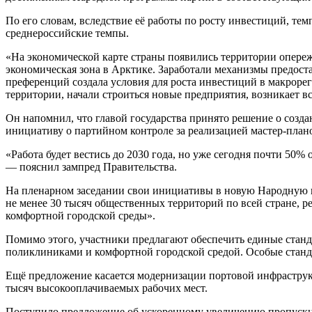
По его словам, вследствие её работы по росту инвестиций, те
среднероссийские темпы.
«На экономической карте страны появились территории опере
экономическая зона в Арктике. Заработали механизмы предост
преференций создала условия для роста инвестиций в макрор
территории, начали строиться новые предприятия, возникает 
Он напомнил, что главой государства принято решение о созд
инициативу о партийном контроле за реализацией мастер-план
«Работа будет вестись до 2030 года, но уже сегодня почти 50
— пояснил зампред Правительства.
На пленарном заседании свои инициативы в новую Народную пр
не менее 30 тысяч общественных территорий по всей стране, 
комфортной городской среды».
Помимо этого, участники предлагают обеспечить единые стан
поликлиниками и комфортной городской средой. Особые станд
Ещё предложение касается модернизации портовой инфраструк
тысяч высокооплачиваемых рабочих мест.
Поступило предложение об ускоренному увеличению пропускно