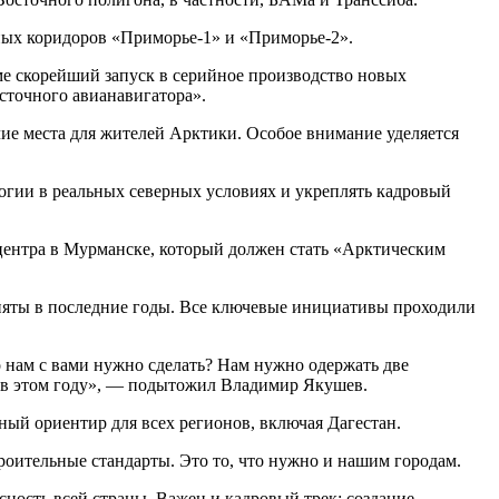
ных коридоров «Приморье-1» и «Приморье-2».
е скорейший запуск в серийное производство новых
сточного авианавигатора».
чие места для жителей Арктики. Особое внимание уделяется
логии в реальных северных условиях и укреплять кадровый
центра в Мурманске, который должен стать «Арктическим
няты в последние годы. Все ключевые инициативы проходили
 нам с вами нужно сделать? Нам нужно одержать две
я в этом году», — подытожил Владимир Якушев.
ый ориентир для всех регионов, включая Дагестан.
роительные стандарты. Это то, что нужно и нашим городам.
ность всей страны. Важен и кадровый трек: создание