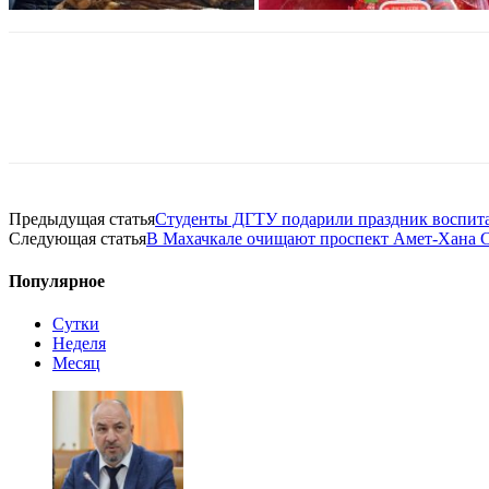
Предыдущая статья
Студенты ДГТУ подарили праздник воспита
Следующая статья
В Махачкале очищают проспект Амет-Хана С
Популярное
Сутки
Неделя
Месяц