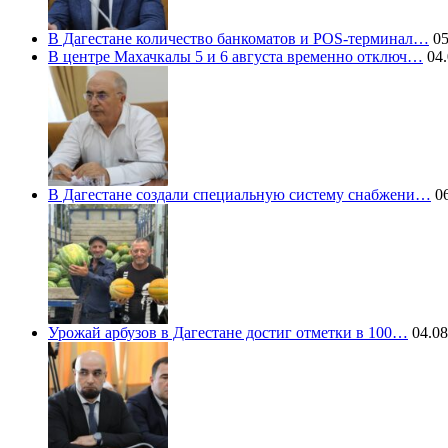
В Дагестане количество банкоматов и POS-терминал…
05
В центре Махачкалы 5 и 6 августа временно отключ…
04.
В Дагестане создали специальную систему снабжени…
06
Урожай арбузов в Дагестане достиг отметки в 100…
04.08