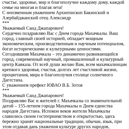
счастье, здоровье, мир и благополучие каждому дому, каждой
семье на многая и благая лета!
С неизменным уважением Архиепископ Бакинский и
Азербайджанский отец Александр
***
Уважаемый Саид Джапарович!
Сердечно поздравляю Вас с Днем города Махачкалы. Ваш
город, славный своей историей, обладает мощным
экономическим, производственным и научным потенциалом,
богат историческими и культурными ценностями.
Сегодняшняя Махачкала – это динамично развивающийся
город, современный научный, промышленный и культурный
центр Кавказа. От всей души желаю Вам, всем махачкалинцам
крепкого здоровья, счастья, долгих лет счастливой жизни,
процветания, мира и благополучия столице солнечного
Дагестана.
С уважением префект ЮВАО В.Б. Зотов
***
Уважаемый Саид Джапарович!
Поздравляю Вас и жителей г. Махачкалы со знаменательной
датой – 155-летием города Махачкалы и Днем единства
народов Дагестана. Испокон веков жители Махачкалы
славились своим гостеприимством и открытостью, здесь
бережно хранят национальные традиции, обычаи, язык, при
этом отдавая дань уважения культуре других народов,