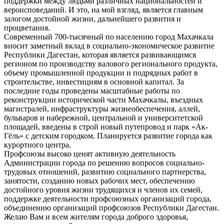
поддержки между людьми различных национальностей и
вероисповеданий. И это, на мой взгляд, является главным
залогом достойной жизни, дальнейшего развития и
процветания.
Современный 700-тысячный по населению город Махачкала
вносит заметный вклад в социально-экономическое развитие
Республики Дагестан, которая является развивающимся
регионом по производству валового регионального продукта,
объему промышленной продукции и подрядных работ в
строительстве, инвестициям в основной капитал. За
последние годы проведены масштабные работы по
реконструкции исторической части Махачкалы, въездных
магистралей, инфраструктуры жизнеобеспечения, аллей,
бульваров и набережной, центральной и университетской
площадей, введены в строй новый путепровод и парк «Ак-
Гёль» с детским городком. Планируется развитие города как
курортного центра.
Профсоюзы высоко ценят активную деятельность
Администрации города по решению вопросов социально-
трудовых отношений, развитию социального партнерства,
занятости, созданию новых рабочих мест, обеспечению
достойного уровня жизни трудящихся и членов их семей,
поддержке деятельности профсоюзных организаций города,
объединению организаций профсоюзов Республики Дагестан.
Желаю Вам и всем жителям города доброго здоровья,