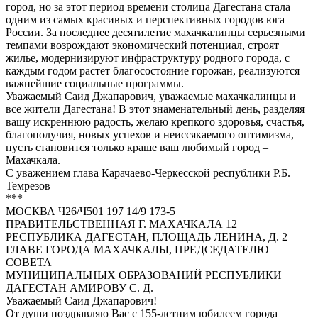
город, но за этот период времени столица Дагестана стала
одним из самых красивых и перспективных городов юга
России. За последнее десятилетие махачкалинцы серьезными
темпами возрождают экономический потенциал, строят
жилье, модернизируют инфраструктуру родного города, с
каждым годом растет благосостояние горожан, реализуются
важнейшие социальные программы.
Уважаемый Саид Джапарович, уважаемые махачкалинцы и
все жители Дагестана! В этот знаменательный день, разделяя
вашу искреннюю радость, желаю крепкого здоровья, счастья,
благополучия, новых успехов и неиссякаемого оптимизма,
пусть становится только краше ваш любимый город –
Махачкала.
С уважением глава Карачаево-Черкесской республики Р.Б.
Темрезов
***
МОСКВА Ч26/Ч501 197 14/9 173-5
ПРАВИТЕЛЬСТВЕННАЯ Г. МАХАЧКАЛА 12
РЕСПУБЛИКА ДАГЕСТАН, ПЛОЩАДЬ ЛЕНИНА, Д. 2
ГЛАВЕ ГОРОДА МАХАЧКАЛЫ, ПРЕДСЕДАТЕЛЮ
СОВЕТА
МУНИЦИПАЛЬНЫХ ОБРАЗОВАНИЙ РЕСПУБЛИКИ
ДАГЕСТАН АМИРОВУ С. Д.
Уважаемый Саид Джапарович!
От души поздравляю Вас с 155-летним юбилеем города