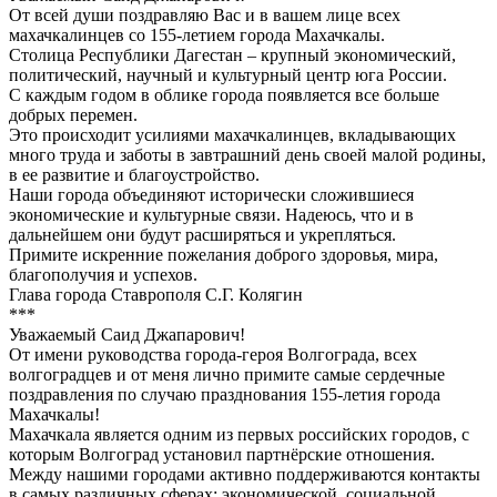
От всей души поздравляю Вас и в вашем лице всех
махачкалинцев со 155-летием города Махачкалы.
Столица Республики Дагестан – крупный экономический,
политический, научный и культурный центр юга России.
С каждым годом в облике города появляется все больше
добрых перемен.
Это происходит усилиями махачкалинцев, вкладывающих
много труда и заботы в завтрашний день своей малой родины,
в ее развитие и благоустройство.
Наши города объединяют исторически сложившиеся
экономические и культурные связи. Надеюсь, что и в
дальнейшем они будут расширяться и укрепляться.
Примите искренние пожелания доброго здоровья, мира,
благополучия и успехов.
Глава города Ставрополя С.Г. Колягин
***
Уважаемый Саид Джапарович!
От имени руководства города-героя Волгограда, всех
волгоградцев и от меня лично примите самые сердечные
поздравления по случаю празднования 155-летия города
Махачкалы!
Махачкала является одним из первых российских городов, с
которым Волгоград установил партнёрские отношения.
Между нашими городами активно поддерживаются контакты
в самых различных сферах: экономической, социальной,