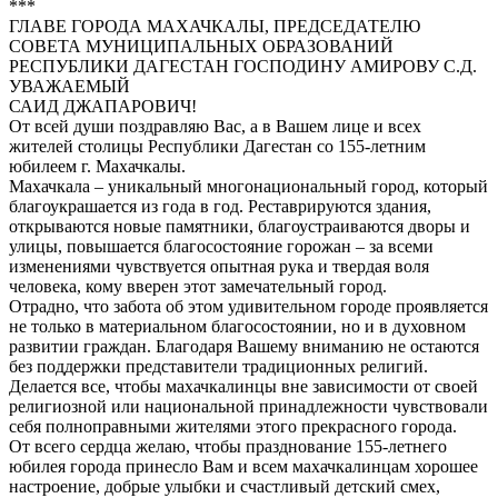
***
ГЛАВЕ ГОРОДА МАХАЧКАЛЫ, ПРЕДСЕДАТЕЛЮ
СОВЕТА МУНИЦИПАЛЬНЫХ ОБРАЗОВАНИЙ
РЕСПУБЛИКИ ДАГЕСТАН ГОСПОДИНУ АМИРОВУ С.Д.
УВАЖАЕМЫЙ
САИД ДЖАПАРОВИЧ!
От всей души поздравляю Вас, а в Вашем лице и всех
жителей столицы Республики Дагестан со 155-летним
юбилеем г. Махачкалы.
Махачкала – уникальный многонациональный город, который
благоукрашается из года в год. Реставрируются здания,
открываются новые памятники, благоустраиваются дворы и
улицы, повышается благосостояние горожан – за всеми
изменениями чувствуется опытная рука и твердая воля
человека, кому вверен этот замечательный город.
Отрадно, что забота об этом удивительном городе проявляется
не только в материальном благосостоянии, но и в духовном
развитии граждан. Благодаря Вашему вниманию не остаются
без поддержки представители традиционных религий.
Делается все, чтобы махачкалинцы вне зависимости от своей
религиозной или национальной принадлежности чувствовали
себя полноправными жителями этого прекрасного города.
От всего сердца желаю, чтобы празднование 155-летнего
юбилея города принесло Вам и всем махачкалинцам хорошее
настроение, добрые улыбки и счастливый детский смех,