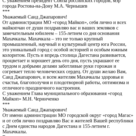
С уважением президент Союза российских городов, мэр
города Ростова-на-Дону М.А. Чернышев
***
Уважаемый Саид Джапарович!
От администрации МО «город Майкоп», себя лично и всех
майкопчан от души поздравляю вас и ваших земляков с
замечательным юбилеем – 155-летием со дня основания
Махачкалы. Махачкала – это не только крупный
промышленный, научный и культурный центр юга России,
это уникальный город с особой историей и особым южным
колоритом. Пусть и впредь столица Дагестана развивается,
процветает и хорошеет день ото дня, пусть украшают ее
трудом и добрыми делами заботливые руки горожан и
согревает тепло человеческих сердец. От души желаю Вам,
Саид Джапарович, и всем жителям Махачкалы здоровья и
счастья, благополучия и плодотворной работы, оптимизма и
отличного праздничного настроения.
С уважением Глава муниципального образования «город
Майкоп» М.Н. Черниченко
***
Уважаемый Саид Джапарович!
От имени администрации МО городской округ «город Магас»
и от себя лично поздравляю Вас и жителей Вашей республики
с Днем единства народов Дагестана и 155-летием г.
Махачкалы.