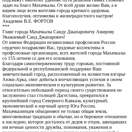
задач на благо Махачкалы. От всей души желаю Вам, а в
вашем лице всем жителям города крепкого здоровья,
благополучия, оптимизма и жизнерадостного настроя!
Академик В.Е. ФОРТОВ
***
Главе города Махачкалы Саиду Джапаровичу Амирову
Уважаемый Саид Джапарович!
От имени Федерации независимых профсоюзов России
сердечно поздравляю Вас, трудовые коллективы и
профсоюзные организации, всех жителей города Махачкалы
со 155-летием со дня его основания.
Благодаря самоотверженному труду горожан, постоянной
федеральной и республиканской поддержке Ваш
замечательный город, расположенный на холмистом взгорье
Анжи-Арка, смог добиться впечатляющих успехов в своем
социально-экономическом и культурном развитии. За
относительно небольшой период своего существования он
заслуженно стал столицей Дагестана, превратился в
крупнейший город Северного Кавказа, культурный,
экономический и научный центр Юга России.
Махачкалинцев объединяют не только общая земля,
многовековые традиции и обычаи, но и бережное отношение
к наследию, которое досталось от дедов и отцов, завещавших
им вечные ценности дружбы, понимания, уважения и