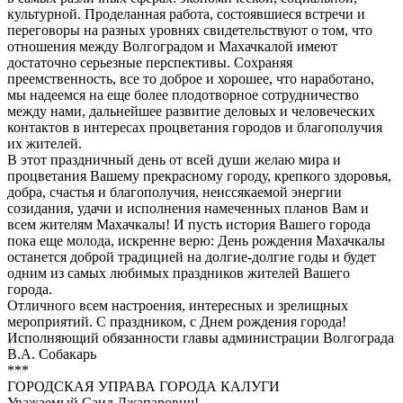
культурной. Проделанная работа, состоявшиеся встречи и
переговоры на разных уровнях свидетельствуют о том, что
отношения между Волгоградом и Махачкалой имеют
достаточно серьезные перспективы. Сохраняя
преемственность, все то доброе и хорошее, что наработано,
мы надеемся на еще более плодотворное сотрудничество
между нами, дальнейшее развитие деловых и человеческих
контактов в интересах процветания городов и благополучия
их жителей.
В этот праздничный день от всей души желаю мира и
процветания Вашему прекрасному городу, крепкого здоровья,
добра, счастья и благополучия, неиссякаемой энергии
созидания, удачи и исполнения намеченных планов Вам и
всем жителям Махачкалы! И пусть история Вашего города
пока еще молода, искренне верю: День рождения Махачкалы
останется доброй традицией на долгие-долгие годы и будет
одним из самых любимых праздников жителей Вашего
города.
Отличного всем настроения, интересных и зрелищных
мероприятий. С праздником, с Днем рождения города!
Исполняющий обязанности главы администрации Волгограда
В.А. Собакарь
***
ГОРОДСКАЯ УПРАВА ГОРОДА КАЛУГИ
Уважаемый Саид Джапарович!