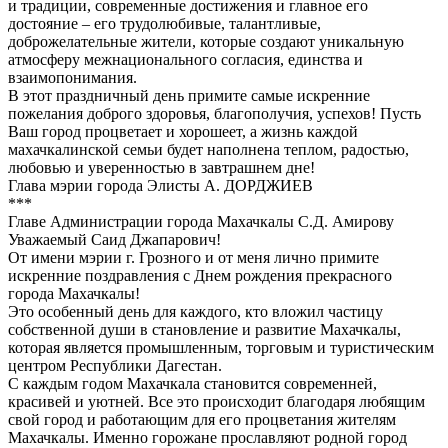
и традиции, современные достижения и главное его
достояние – его трудолюбивые, талантливые,
доброжелательные жители, которые создают уникальную
атмосферу межнационального согласия, единства и
взаимопонимания.
В этот праздничный день примите самые искренние
пожелания доброго здоровья, благополучия, успехов! Пусть
Ваш город процветает и хорошеет, а жизнь каждой
махачкалинской семьи будет наполнена теплом, радостью,
любовью и уверенностью в завтрашнем дне!
Глава мэрии города Элисты А. ДОРДЖИЕВ
***
Главе Администрации города Махачкалы С.Д. Амирову
Уважаемый Саид Джапарович!
От имени мэрии г. Грозного и от меня лично примите
искренние поздравления с Днем рождения прекрасного
города Махачкалы!
Это особенный день для каждого, кто вложил частицу
собственной души в становление и развитие Махачкалы,
которая является промышленным, торговым и туристическим
центром Республики Дагестан.
С каждым годом Махачкала становится современней,
красивей и уютней. Все это происходит благодаря любящим
свой город и работающим для его процветания жителям
Махачкалы. Именно горожане прославляют родной город