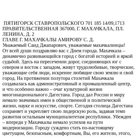
ПЯТИГОРСК СТАВРОПОЛЬСКОГО 701 185 14/09,1713
ПРАВИТЕЛЬСТВЕННАЯ 367000, Г. МАХАЧКАЛА, ПЛ.
ЛЕНИНА, Д. 2
ГЛАВЕ Г. МАХАЧКАЛЫ АМИРОВУ С. Д.
Уважаемый Саид Джапарович, уважаемые махачкалинцы!
От всей души поздравляю вас с Днем города. Махачкала –
динамично развивающийся город с богатой историей и яркой
судьбой. Здесь на пересечении дорог, соединяющих юг с
севером и восток с западом, живут трудолюбивые, творческие,
уважающие себя люди, искренне любящие свою землю и свой
город. На протяжении полутора столетий Махачкала
создавалась как административный и промышленный центр,
и что особенно важно – очаг культурной жизни
многонационального Дагестана. Город дал России и миру
немало значимых имен в общественной и политической
жизни, науке и искусстве, спорте. Сегодня столица Дагестана
сохраняет и укрепляет свою лидерскую роль, задавая темп
развития остальным муниципалитетам республики. Убежден
– впереди у Махачкалы немало успехов на пути
модернизации. Городу суждено стать по-настоящему
цветущим, безопасным, комфортным, Вы, его жители, этого,