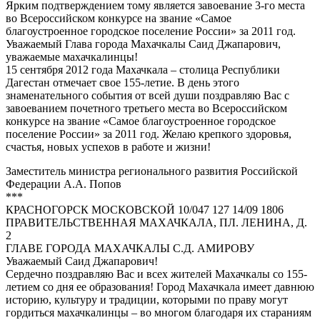
Ярким подтверждением тому является завоевание 3-го места
во Всероссийском конкурсе на звание «Самое
благоустроенное городское поселение России» за 2011 год.
Уважаемый Глава города Махачкалы Саид Джапарович,
уважаемые махачкалинцы!
15 сентября 2012 года Махачкала – столица Республики
Дагестан отмечает свое 155-летие. В день этого
знаменательного события от всей души поздравляю Вас с
завоеванием почетного третьего места во Всероссийском
конкурсе на звание «Самое благоустроенное городское
поселение России» за 2011 год. Желаю крепкого здоровья,
счастья, новых успехов в работе и жизни!
Заместитель министра регионального развития Российской
Федерации А.А. Попов
***
КРАСНОГОРСК МОСКОВСКОЙ 10/047 127 14/09 1806
ПРАВИТЕЛЬСТВЕННАЯ МАХАЧКАЛА, ПЛ. ЛЕНИНА, Д.
2
ГЛАВЕ ГОРОДА МАХАЧКАЛЫ С.Д. АМИРОВУ
Уважаемый Саид Джапарович!
Сердечно поздравляю Вас и всех жителей Махачкалы со 155-
летием со дня ее образования! Город Махачкала имеет давнюю
историю, культуру и традиции, которыми по праву могут
гордиться махачкалинцы – во многом благодаря их стараниям