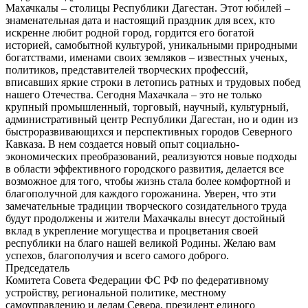
Махачкалы – столицы Республики Дагестан. Этот юбилей –
знаменательная дата и настоящий праздник для всех, кто
искренне любит родной город, гордится его богатой
историей, самобытной культурой, уникальными природными
богатствами, именами своих земляков – известных ученых,
политиков, представителей творческих профессий,
вписавших яркие строки в летопись ратных и трудовых побед
нашего Отечества. Сегодня Махачкала – это не только
крупный промышленный, торговый, научный, культурный,
административный центр Республики Дагестан, но и один из
быстроразвивающихся и перспективных городов Северного
Кавказа. В нем создается новый опыт социально-
экономических преобразований, реализуются новые подходы
в области эффективного городского развития, делается все
возможное для того, чтобы жизнь стала более комфортной и
благополучной для каждого горожанина. Уверен, что эти
замечательные традиции творческого созидательного труда
будут продолжены и жители Махачкалы внесут достойный
вклад в укрепление могущества и процветания своей
республики на благо нашей великой Родины. Желаю вам
успехов, благополучия и всего самого доброго.
Председатель
Комитета Совета Федерации ФС РФ по федеративному
устройству, региональной политике, местному
самоуправлению и делам Севера, президент единого