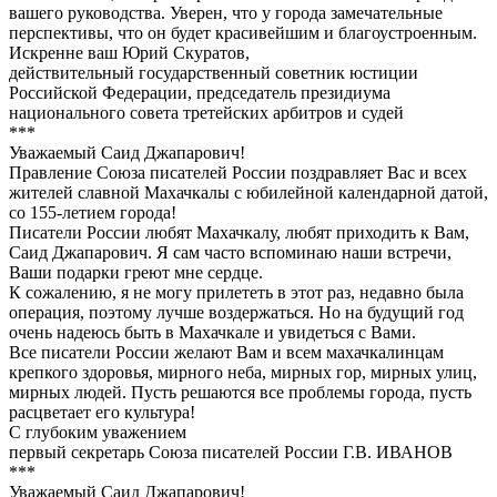
вашего руководства. Уверен, что у города замечательные
перспективы, что он будет красивейшим и благоустроенным.
Искренне ваш Юрий Скуратов,
действительный государственный советник юстиции
Российской Федерации, председатель президиума
национального совета третейских арбитров и судей
***
Уважаемый Саид Джапарович!
Правление Союза писателей России поздравляет Вас и всех
жителей славной Махачкалы с юбилейной календарной датой,
со 155-летием города!
Писатели России любят Махачкалу, любят приходить к Вам,
Саид Джапарович. Я сам часто вспоминаю наши встречи,
Ваши подарки греют мне сердце.
К сожалению, я не могу прилететь в этот раз, недавно была
операция, поэтому лучше воздержаться. Но на будущий год
очень надеюсь быть в Махачкале и увидеться с Вами.
Все писатели России желают Вам и всем махачкалинцам
крепкого здоровья, мирного неба, мирных гор, мирных улиц,
мирных людей. Пусть решаются все проблемы города, пусть
расцветает его культура!
С глубоким уважением
первый секретарь Союза писателей России Г.В. ИВАНОВ
***
Уважаемый Саид Джапарович!