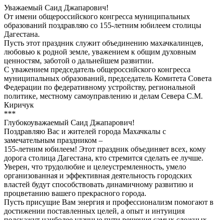
Уважаемый Саид Джапарович!
От имени общероссийского конгресса муниципальных
образований поздравляю со 155-летним юбилеем столицы
Дагестана.
Пусть этот праздник служит объединению махачкалинцев,
любовью к родной земле, уважением к общим духовным
ценностям, заботой о дальнейшем развитии.
С уважением председатель общероссийского конгресса
муниципальных образований, председатель Комитета Совета
Федерации по федеративному устройству, региональной
политике, местному самоуправлению и делам Севера С.М.
Киричук
***
Глубокоуважаемый Саид Джапарович!
Поздравляю Вас и жителей города Махачкалы с
замечательным праздником –
155-летним юбилеем! Этот праздник объединяет всех, кому
дорога столица Дагестана, кто стремится сделать ее лучше.
Уверен, что трудолюбие и целеустремленность, умело
организованная и эффективная деятельность городских
властей будут способствовать динамичному развитию и
процветанию вашего прекрасного города.
Пусть присущие Вам энергия и профессионализм помогают в
достижении поставленных целей, а опыт и интуиция
подскажут наиболее удачные пути решения самых сложных