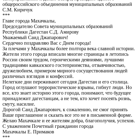
общероссийского объединения муниципальных образований
С.М. Киричук
***
Главе города Махачкалы,
Председателю Совета муниципальных образований
Республики Дагестан С.Д. Амирову
Уважаемый Саид Джапарович!
Сердечно поздравляю Вас с Днем города!
За плечами у Махачкалы более полтора века славной истории.
Жители этого города вписали многие страницы в летопись
России своим трудом, героическими деяниями, лучшими
традициями кавказского гостеприимства, отзывчивостью,
дружелюбием, примером мирного сосуществования людей
различных взглядов и конфессий.
Нелегкие дни переживают сегодня Дагестан и его столица.
Город оглушают террористические взрывы, гибнут люди. Но
все, кто знает историю этого города, понимают, что будущее
принадлежит дагестанцам, а не тем, кто хочет посеять рознь,
смуту, насилие.
Дорогой Саид Джапарович, к сожалению, не смог принять
Ваше приглашение и сказать все это не в письменной форме.
Желаю Махачкале и ее жителям добра, благополучия, успехов.
С уважением Почетный гражданин города
Махачкалы Е. Примаков
***