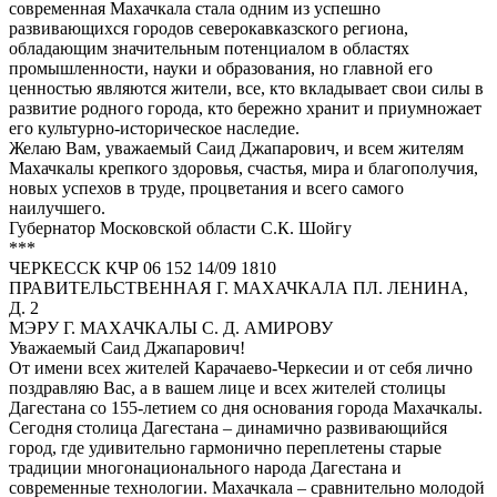
современная Махачкала стала одним из успешно
развивающихся городов северокавказского региона,
обладающим значительным потенциалом в областях
промышленности, науки и образования, но главной его
ценностью являются жители, все, кто вкладывает свои силы в
развитие родного города, кто бережно хранит и приумножает
его культурно-историческое наследие.
Желаю Вам, уважаемый Саид Джапарович, и всем жителям
Махачкалы крепкого здоровья, счастья, мира и благополучия,
новых успехов в труде, процветания и всего самого
наилучшего.
Губернатор Московской области С.К. Шойгу
***
ЧЕРКЕССК КЧР 06 152 14/09 1810
ПРАВИТЕЛЬСТВЕННАЯ Г. МАХАЧКАЛА ПЛ. ЛЕНИНА,
Д. 2
МЭРУ Г. МАХАЧКАЛЫ С. Д. АМИРОВУ
Уважаемый Саид Джапарович!
От имени всех жителей Карачаево-Черкесии и от себя лично
поздравляю Вас, а в вашем лице и всех жителей столицы
Дагестана со 155-летием со дня основания города Махачкалы.
Сегодня столица Дагестана – динамично развивающийся
город, где удивительно гармонично переплетены старые
традиции многонационального народа Дагестана и
современные технологии. Махачкала – сравнительно молодой