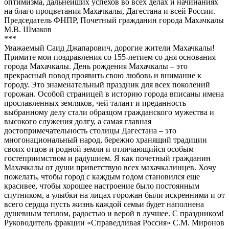
оптимизма, дальнейших успехов во всех делах и начинаниях
на благо процветания Махачкалы, Дагестана и всей России.
Председатель ФНПР, Почетный гражданин города Махачкалы
М.В. Шмаков
***
Уважаемый Саид Джапарович, дорогие жители Махачкалы!
Примите мои поздравления со 155-летием со дня основания
города Махачкалы. День рождения Махачкалы – это
прекрасный повод проявить свою любовь и внимание к
городу. Это знаменательный праздник для всех поколений
горожан. Особой страницей в историю города вписаны имена
прославленных земляков, чей талант и преданность
выбранному делу стали образцом гражданского мужества и
высокого служения долгу, а самая главная
достопримечательность столицы Дагестана – это
многонациональный народ, бережно хранящий традиции
своих отцов и родной земли и отличающийся особым
гостеприимством и радушием. Я как почетный гражданин
Махачкалы от души приветствую всех махачкалинцев. Хочу
пожелать, чтобы город с каждым годом становился еще
красивее, чтобы хорошее настроение было постоянным
спутником, а улыбки на лицах горожан были искренними и от
всего сердца пусть жизнь каждой семьи будет наполнена
душевным теплом, радостью и верой в лучшее. С праздником!
Руководитель фракции «Справедливая Россия» С.М. Миронов