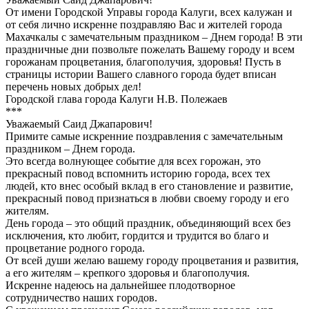
От имени Городской Управы города Калуги, всех калужан и
от себя лично искренне поздравляю Вас и жителей города
Махачкалы с замечательным праздником – Днем города! В эти
праздничные дни позвольте пожелать Вашему городу и всем
горожанам процветания, благополучия, здоровья! Пусть в
страницы истории Вашего славного города будет вписан
перечень новых добрых дел!
Городской глава города Калуги Н.В. Полежаев
***
Уважаемый Саид Джапарович!
Примите самые искренние поздравления с замечательным
праздником – Днем города.
Это всегда волнующее событие для всех горожан, это
прекрасный повод вспомнить историю города, всех тех
людей, кто внес особый вклад в его становление и развитие,
прекрасный повод признаться в любви своему городу и его
жителям.
День города – это общий праздник, объединяющий всех без
исключения, кто любит, гордится и трудится во благо и
процветание родного города.
От всей души желаю вашему городу процветания и развития,
а его жителям – крепкого здоровья и благополучия.
Искренне надеюсь на дальнейшее плодотворное
сотрудничество наших городов.