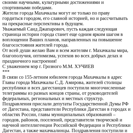
своими научными, культурными достижениями и
спортивными победами.
Жители города Махачкалы могут не только по праву
гордиться городом, его славной историей, но и рассчитывать
на прекрасные перспективы в будущем.
Уважаемый Саид Джапарович, пусть каждая следующая
страница истории города станет еще одним ярким шагом в
воплощении Ваших планов, направленных на повышение
благосостояния жителей города.
От всей души желаю Вам и всем жителям г. Махачкалы мира,
благополучия, оптимизма, успехов во всех добрых делах и
праздничного настроения!
С уважением мэр г. Грозного М.М. ХУЧИЕВ
***
В связи со 155-летним юбилеем города Махачкалы в адрес
Главы города Махачкалы С.Д. Амирова, жителей столицы
республики и всех дагестанцев поступили многочисленные
телеграммы из разных концов страны, от руководителей
федеральных, региональных и местных структур.
Поздравления прислали депутаты Государственной Думы РФ
от Дагестана, представители Республики Дагестан в городах и
областях России, главы муниципальных образований –
городов, районов, поселений, представители творческой и
научной интеллигенции Российской Федерации и Республики
Дагестан, а также махачкалинцы. Поздравления поступили и