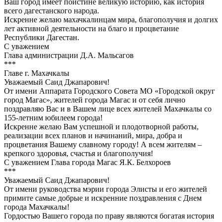
Ваш город имеет поистине великую историю, как история
всего дагестанского народа.
Искренне желаю махачкалинцам мира, благополучия и долгих
лет активной деятельности на благо и процветание
Республики Дагестан.
С уважением
Глава администрации Д.А. Мальсагов
***
Главе г. Махачкалы
Уважаемый Саид Джапарович!
От имени Аппарата Городского Совета МО «Городской округ
город Магас», жителей города Магас и от себя лично
поздравляю Вас и в Вашем лице всех жителей Махачкалы со
155-летним юбилеем города!
Искренне желаю Вам успешной и плодотворной работы,
реализации всех планов и начинаний, мира, добра и
процветания Вашему славному городу! А всем жителям –
крепкого здоровья, счастья и благополучия!
С уважением Глава города Магас Я.К. Белхороев
***
Уважаемый Саид Джапарович!
От имени руководства мэрии города Элисты и его жителей
примите самые добрые и искренние поздравления с Днем
города Махачкалы!
Гордостью Вашего города по праву являются богатая история