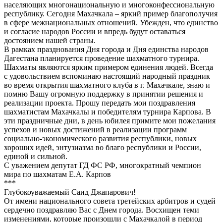
населяющих многонациональную и многоконфессиональную
республику. Сегодня Махачкала – яркий пример благополучия
в сфере межнациональных отношений. Убежден, что единство
и согласие народов России и впредь будут оставаться
достоянием нашей страны.
В рамках празднования Дня города и Дня единства народов
Дагестана планируется проведение шахматного турнира.
Шахматы являются ярким примером единения людей. Всегда
с удовольствием вспоминаю настоящий народный праздник
во время открытия шахматного клуба в г. Махачкале, знаю и
помню Вашу огромную поддержку в принятии решения и
реализации проекта. Прошу передать мои поздравления
шахматистам Махачкалы и победителям турнира Карпова. В
эти праздничные дни, в день юбилея примите мои пожелания
успехов и новых достижений в реализации программ
социально-экономического развития республики, новых
хороших идей, энтузиазма во благо республики и России,
единой и сильной.
С уважением депутат ГД ФС РФ, многократный чемпион
мира по шахматам Е.А. Карпов
***
Глубокоуважаемый Саид Джапарович!
От имени национального совета третейских арбитров и судей
сердечно поздравляю Вас с Днем города. Восхищен теми
изменениями, которые произошли с Махачкалой в период