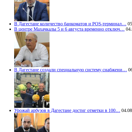
В Дагестане количество банкоматов и POS-терминал…
05
В центре Махачкалы 5 и 6 августа временно отключ…
04.
В Дагестане создали специальную систему снабжени…
06
Урожай арбузов в Дагестане достиг отметки в 100…
04.08