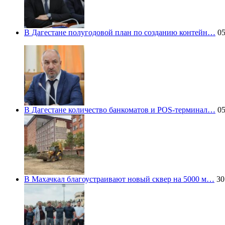
В Дагестане полугодовой план по созданию контейн…
05
В Дагестане количество банкоматов и POS-терминал…
05
В Махачкал благоустраивают новый сквер на 5000 м…
30