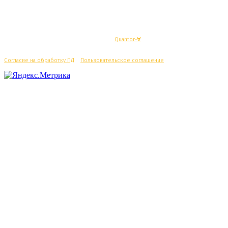
© Махачкалинские известия - Разработка
Quantor-∀
Согласие на обработку ПД
/
Пользовательское соглашение