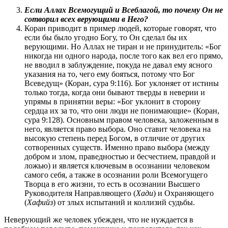
Если Аллах Всемогущий и Всеблагой, то почему Он не
сотворил всех верующими в Него?
Коран приводит в пример людей, которые говорят, что
если бы было угодно Богу, то Он сделал бы их
верующими. Но Аллах не тиран и не принудитель: «Бог
никогда ни одного народа, после того как вел его прямо,
не вводил в заблуждение, покуда не давал ему ясного
указания на то, чего ему бояться, потому что Бог
Всеведущ» (Коран, сура 9:116). Бог уклоняет от истины
только тогда, когда они бывают тверды в неверии и
упрямы в принятии веры: «Бог уклонит в сторону
сердца их за то, что они люди не понимающие» (Коран,
сура 9:128). Основным правом человека, заложенным в
него, является право выбора. Оно ставит человека на
высокую степень перед Богом, в отличие от других
сотворенных существ. Именно право выбора (между
добром и злом, праведностью и бесчестием, правдой и
ложью) и является ключевым в осознании человеком
самого себя, а также в осознании роли Всемогущего
Творца в его жизни, то есть в осознании Высшего
Руководителя Направляющего (
Хади
) и Охраняющего
(
Хафийз
) от злых испытаний и коллизий судьбы.
Неверующий же человек убежден, что не нуждается в