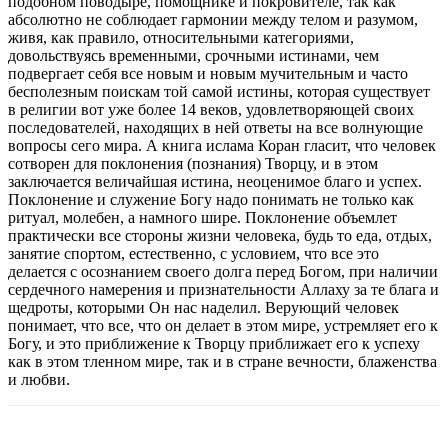
подобном поводыре, помощнике и покровителе, так как
абсолютно не соблюдает гармонии между телом и разумом,
живя, как правило, относительными категориями,
довольствуясь временными, срочными истинами, чем
подвергает себя все новым и новым мучительным и часто
бесполезным поискам той самой истины, которая существует
в религии вот уже более 14 веков, удовлетворяющей своих
последователей, находящих в ней ответы на все волнующие
вопросы сего мира. А книга ислама Коран гласит, что человек
сотворен для поклонения (познания) Творцу, и в этом
заключается величайшая истина, неоценимое благо и успех.
Поклонение и служение Богу надо понимать не только как
ритуал, молебен, а намного шире. Поклонение объемлет
практически все стороны жизни человека, будь то еда, отдых,
занятие спортом, естественно, с условием, что все это
делается с осознанием своего долга перед Богом, при наличии
сердечного намерения и признательности Аллаху за те блага и
щедроты, которыми Он нас наделил. Верующий человек
понимает, что все, что он делает в этом мире, устремляет его к
Богу, и это приближение к Творцу приближает его к успеху
как в этом тленном мире, так и в стране вечности, блаженства
и любви.