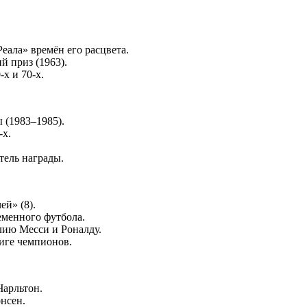
еала» времён его расцвета.
 приз (1963).
х и 70-х.
(1983–1985).
-х.
тель награды.
ей» (8).
еменного футбола.
лию Месси и Роналду.
Лиге чемпионов.
Чарльтон.
онсен.