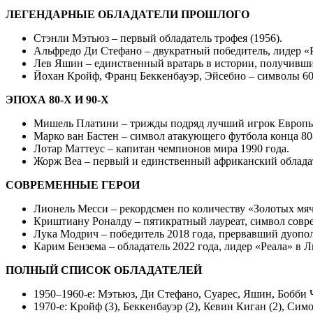
ЛЕГЕНДАРНЫЕ ОБЛАДАТЕЛИ ПРОШЛОГО
Стэнли Мэтьюз – первый обладатель трофея (1956).
Альфредо Ди Стефано – двукратный победитель, лидер «Р
Лев Яшин – единственный вратарь в истории, получивший
Йохан Кройф, Франц Беккенбауэр, Эйсебио – символы 60-
ЭПОХА 80-Х И 90-Х
Мишель Платини – трижды подряд лучший игрок Европы 
Марко ван Бастен – символ атакующего футбола конца 80
Лотар Маттеус – капитан чемпионов мира 1990 года.
Жорж Веа – первый и единственный африканский облада
СОВРЕМЕННЫЕ ГЕРОИ
Лионель Месси – рекордсмен по количеству «Золотых мяч
Криштиану Роналду – пятикратный лауреат, символ совр
Лука Модрич – победитель 2018 года, прервавший дуопо
Карим Бензема – обладатель 2022 года, лидер «Реала» в 
ПОЛНЫЙ СПИСОК ОБЛАДАТЕЛЕЙ
1950–1960-е: Мэтьюз, Ди Стефано, Суарес, Яшин, Бобби 
1970-е: Кройф (3), Беккенбауэр (2), Кевин Киган (2), Сим