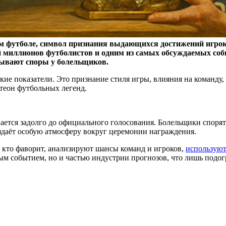
ом футболе, символ признания выдающихся достижений игро
ний миллионов футболистов и одним из самых обсуждаемых со
ызывают споры у болельщиков.
ские показатели. Это признание стиля игры, влияния на команд
теон футбольных легенд.
ется задолго до официального голосования. Болельщики спорят 
оздаёт особую атмосферу вокруг церемонии награждения.
, кто фаворит, анализируют шансы команд и игроков,
используют
ным событием, но и частью индустрии прогнозов, что лишь подог