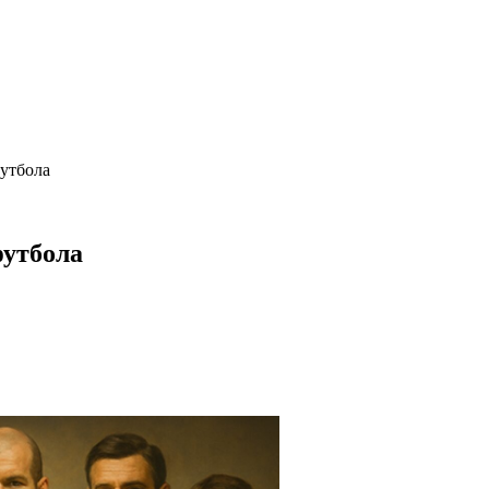
футбола
футбола