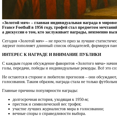
«Золотой мяч» – главная индивидуальная награда в миров
France Football в 1956 году, трофей стал предметом мечта
а дискуссии о том, кто заслуживает награды, неизменно в
Сегодня «Золотой мяч» – не просто приз за лучшие статистиче
лауреат пополняет длинный список обладателей, формируя пан
ИНТЕРЕС К НАГРАДЕ И ВНИМАНИЕ ПУБЛИКИ
С каждым годом обсуждение фаворитов «Золотого мяча» начина
голы, передачи, победы и индивидуальные рекорды. Всё это с
Не остаются в стороне и любители прогнозов – они обсуждают
голосования. Таким образом, награда стала не только футболь
Главные причины популярности награды:
долгосрочная история, уходящая к 1950-м;
престиж и символический вес трофея;
участие лучших журналистов мира в голосовании;
вечные споры о справедливости выбора.