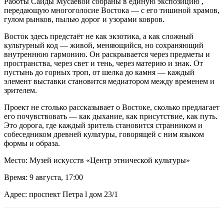
Работы Саиды Мусаевой собраны в единую экспозицию ,
передающую многоголосие Востока — с его тишиной храмов,
гулом рынков, пылью дорог и узорами ковров.
Восток здесь предстаёт не как экзотика, а как сложный
культурный код — живой, меняющийся, но сохраняющий
внутреннюю гармонию. Он раскрывается через предметы и
пространства, через свет и тень, через материю и знак. От
пустынь до горных троп, от шелка до камня — каждый
элемент выставки становится медиатором между временем и
зрителем.
Проект не столько рассказывает о Востоке, сколько предлагает
его почувствовать — как дыхание, как присутствие, как путь.
Это дорога, где каждый зритель становится странником и
собеседником древней культуры, говорящей с ним языком
формы и образа.
Место: Музей искусств «Центр этнической культуры»
Время: 9 августа, 17:00
Адрес: проспект Петра l дом 23/1