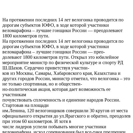
На протяжении последних 14 лет велогонка проводится по
дорогам субъектов ЮФО, в ходе которой участники
веломарафона – лучшие гонщики России — преодолевают
1800 километров пути.
На протяжении последних 14 лет велогонка проводится по
дорогам субъектов ЮФО, в ходе которой участники
веломарафона – лучшие гонщики России — прео-
долевают 1800 километров пути. Открыл это юбилейное
мероприятие министр по физической культуре и спорту РД
Ш.Шахов. Сердечно приветствуя участни-
ков из Москвы, Самары, Хабаровского края, Казахстана и
других городов России, министр отметил, что велогонка – это
не только спортивная, но и обществен-
но-политическая акция, которая дает возможность ее
участникам
почувствовать сплоченность и единение народов России.
Стартовав на площади
им.Ленина, 120 велогонщиков совершили 30 кругов от места
официального открытия до ул.Ярагского и обратно, преодолев
при этом 60 километров. И хотя в
числе лидеров успели побывать многие участники
веломарафона, исход соревнования был все-таки предрешен.