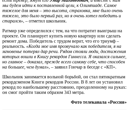
есть тренер, зовут его
Умар Магомедович
, и вместе с ним
мы будем идти к поставленной цели, к Олимпиаде. Самое
тяжелое для меня – это высота, страховка, мне было очень
тяжело, это было первый раз, но я очень хотел победить и
старался»
, – отметил школьник.
Ратмир уже определился с тем, на что потратит выигрыш на
проекте. Он планирует купить новую квартиру или сделать
ремонт дома. Победитель с трудом верит, что его триумф –
реальность.
«Когда мое имя прозвучало как победителя, я на
мгновенье потерял дар речи. Рядом стояли люди, достижения
которых вошли в Книгу рекордов Гиннесса. Я оказался сильнее,
но главное – доказал, прежде всего самому себе, что способен
на большее, чем думал»
, – заявил Гончар в беседе с «КП».
Школьник занимается вольной борьбой, он стал пятикратным
рекордсменом Книги рекордов России. В 8 лет он установил
рекорд по наибольшему расстоянию, преодоленному на руках:
он смог пройти таким образом 343 метра.
Фото телеканала «Россия»