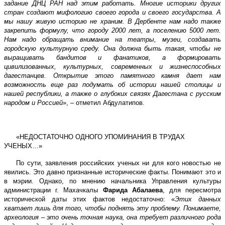
задание ДНЦ РАН над этим работать. Многие историки других
стран создают мифологию своего города и своего государства. А
мы нашу живую историю не храним. В Дербенте нам надо также
закрепить формулу, что городу 2000 лет, а поселению 5000 лет.
Нам надо обращать внимание на театры, музеи, создавать
городскую культурную среду. Она должна быть такая, чтобы не
выращивать бандитов и фанатиков, а формировать
цивилизованных, культурных, современных и жизнеспособных
дагестанцев. Открытие этого памятного камня дает нам
возможность еще раз подумать об истории нашей столицы и
нашей республики, а также о глубоких связях Дагестана с русским
народом и Россией
», – отметил Абдулатипов.
«НЕДОСТАТОЧНО ОДНОГО УПОМИНАНИЯ В ТРУДАХ
УЧЕНЫХ…»
По сути, заявления российских ученых ни для кого новостью не
явились. Это давно признанные исторические факты. Понимают это и
в мэрии. Однако, по мнению начальника Управления культуры
администрации г. Махачкалы
Фарида Абалаева
, для пересмотра
исторической даты этих фактов недостаточно: «
Этих данных
хватает лишь для того, чтобы поднять эту проблему. Понимаете,
археология – это очень точная наука, она требует различного рода