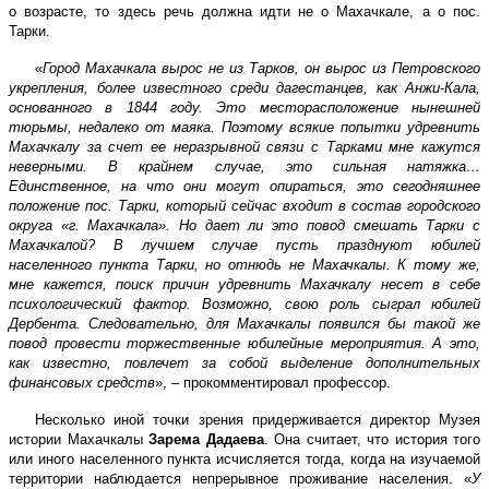
о возрасте, то здесь речь должна идти не о Махачкале, а о пос.
Тарки.
«
Город Махачкала вырос не из Тарков, он вырос из Петровского
укрепления, более известного среди дагестанцев, как Анжи-Кала,
основанного в 1844 году. Это месторасположение нынешней
тюрьмы, недалеко от маяка. Поэтому всякие попытки удревнить
Махачкалу за счет ее неразрывной связи с Тарками мне кажутся
неверными. В крайнем случае, это сильная натяжка…
Единственное, на что они могут опираться, это сегодняшнее
положение пос. Тарки, который сейчас входит в состав городского
округа «г. Махачкала». Но дает ли это повод смешать Тарки с
Махачкалой? В лучшем случае пусть празднуют юбилей
населенного пункта Тарки, но отнюдь не Махачкалы. К тому же,
мне кажется, поиск причин удревнить Махачкалу несет в себе
психологический фактор. Возможно, свою роль сыграл юбилей
Дербента. Следовательно, для Махачкалы появился бы такой же
повод провести торжественные юбилейные мероприятия. А это,
как известно, повлечет за собой выделение дополнительных
финансовых средств
», – прокомментировал профессор.
Несколько иной точки зрения придерживается директор Музея
истории Махачкалы
Зарема Дадаева
. Она считает, что история того
или иного населенного пункта исчисляется тогда, когда на изучаемой
территории наблюдается непрерывное проживание населения. «
У