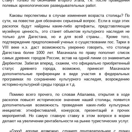
станут только по окончании второго этапа, т.е. после проведения
полевых археологических разведывательных работ.
Каковы перспективы в случае изменения возраста столицы? По
сути, на повестке дня обозначен серьезный вопрос. Если в ходе этих
раскопок будут найдены какие-либо артефакты, представляющие
музейную ценность, это станет объектом культурного наследия не
только для Дагестана, но и для всей страны… Кроме того,
подтверждение предположений ученых о существовании пос. Тарки в
VIII веке н.э. даст возможность уверенно говорить, что столице
Дагестана более 1000 лет. Махачкала по праву пополнит список
самых древних городов России, встав на одной линии со знаменитым
Дербентом. Забегая вперед, скажем, что официально приобретенный
статус древнего города, возможно, принесет Махачкале
дополнительные преференции в виде участия в федеральных
программах по сохранению культурного наследия, возрождению
историко-культурной среды города и т.д.
Помимо всего прочего, по словам Абалаева, открытия в ходе
раскопок повысят историческое значение нашей столицы, появится
дополнительная возможность проведения каких-либо культурных
инициатив: этнофестивалей, конкурсов, презентаций и прочих
мероприятий. Но самую главную ставку в этом вопросе в мэрии
делают на увеличении рентабельности на рынке туристических услуг.
«
Город, вполне возможно, станет притягательнее с точки