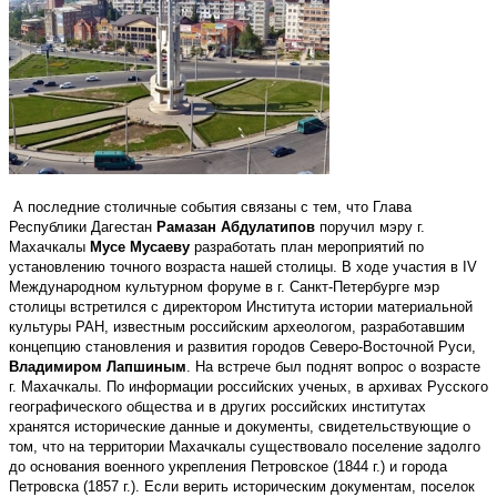
А последние столичные события связаны с тем, что Глава
Республики Дагестан
Рамазан Абдулатипов
поручил мэру г.
Махачкалы
Мусе Мусаеву
разработать план мероприятий по
установлению точного возраста нашей столицы. В ходе участия в IV
Международном культурном форуме в г. Санкт-Петербурге мэр
столицы встретился с директором Института истории материальной
культуры РАН, известным российским археологом, разработавшим
концепцию становления и развития городов Северо-Восточной Руси,
Владимиром Лапшиным
. На встрече был поднят вопрос о возрасте
г. Махачкалы. По информации российских ученых, в архивах Русского
географического общества и в других российских институтах
хранятся исторические данные и документы, свидетельствующие о
том, что на территории Махачкалы существовало поселение задолго
до основания военного укрепления Петровское (
1844 г
.) и города
Петровска (
1857 г
.). Если верить историческим документам, поселок