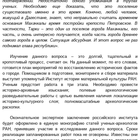
подтверждений. Недостаточно одного упоминания в трудах
ученых. Необходимо еще доказать, что это поселение
существовало именно в это время. Конечно, любой человек,
живущий в Дагестане, знает, что неправильно считать временем
основания Махачкалы время постройки крепости Петровское. В
частности, Тарки – это один из поселков города Махачкалы, его
часть, и очень интересно получается, когда часть города древнее
самого города в целом. Ситуация абсурдная. И этот вопрос не раз
поднимал глава республики
».
Изучение данного вопроса – это долгий, тщательный и
кропотливый процесс, считает он. На данный момент, по его словам,
готовится план мероприятий по восстановлению исторических фактов
о городе. Помощником в подготовке, мониторинге и сборе материала
выступит упомянутый Институт истории материальной культуры РАН.
Ученым предстоит работа в три этапа. Необходимо провести
историко-архивные изыскания; полевые археологические
разведывательные работы с целью выявления наличия локализации
историко-культурного слоя; полномасштабные археологические
раскопки.
Окончательное экспертное заключение российского института
будет оформлено в единую монографию статей ученых-археологов
РАН, принявших участие в исследовании данного вопроса. Сроки
реализации запланированных работ пока не оговорены. Известны они