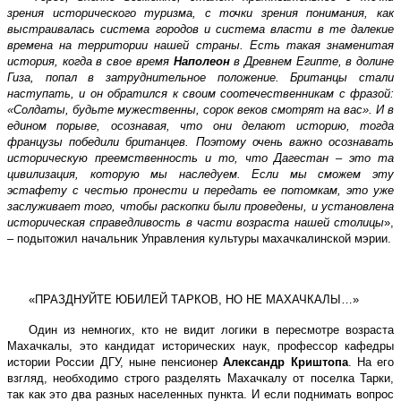
зрения исторического туризма, с точки зрения понимания, как
выстраивалась система городов и система власти в те далекие
времена на территории нашей страны. Есть такая знаменитая
история, когда в
свое время
Наполеон
в Древнем Египте, в долине
Гиза, попал в затруднительное положение. Британцы стали
наступать, и он обратился к своим соотечественникам с фразой:
«Солдаты, будьте мужественны, сорок веков смотрят на вас». И в
едином порыве, осознавая, что они делают историю, тогда
французы победили британцев. Поэтому очень важно осознавать
историческую преемственность и то, что Дагестан – это та
цивилизация, которую мы наследуем. Если мы сможем эту
эстафету с честью пронести и передать ее потомкам, это уже
заслуживает того, чтобы раскопки были проведены, и установлена
историческая справедливость в части возраста нашей столицы
»,
– подытожил начальник Управления культуры махачкалинской мэрии.
«ПРАЗДНУЙТЕ ЮБИЛЕЙ ТАРКОВ, НО НЕ МАХАЧКАЛЫ…»
Один из немногих, кто не видит логики в пересмотре возраста
Махачкалы, это кандидат исторических наук, профессор кафедры
истории России ДГУ, ныне пенсионер
Александр Криштопа
. На его
взгляд, необходимо строго разделять Махачкалу от поселка Тарки,
так как это два разных населенных пункта. И если поднимать вопрос