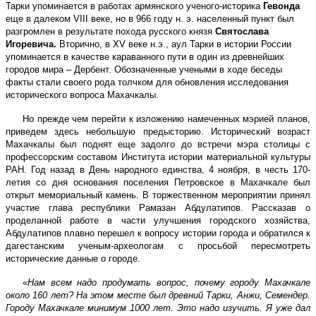
Тарки упоминается в работах армянского ученого-историка
Гевонда
еще в далеком VIII веке, но в 966 году н. э. населенный пункт был
разгромлен в результате похода русского князя
Святослава
Игоревича.
Вторично, в XV веке н.э., аул Тарки в истории России
упоминается в качестве караванного пути в один из древнейших
городов мира – Дербент. Обозначенные учеными в ходе беседы
факты стали своего рода толчком для обновления исследования
исторического вопроса Махачкалы.
Но прежде чем перейти к изложению намеченных мэрией планов,
приведем здесь небольшую предысторию. Исторический возраст
Махачкалы был поднят еще задолго до встречи мэра столицы с
профессорским составом Института истории материальной культуры
РАН. Год назад в День народного единства, 4 ноября, в честь 170-
летия со дня основания поселения Петровское в Махачкале был
открыт мемориальный камень. В торжественном мероприятии принял
участие глава республики Рамазан Абдулатипов. Рассказав о
проделанной работе в части улучшения городского хозяйства,
Абдулатипов плавно перешел к вопросу истории города и обратился к
дагестанским ученым-археологам с просьбой пересмотреть
исторические данные о городе.
«
Нам всем надо продумать вопрос, почему городу Махачкале
около 160 лет? На этом месте был древний Тарки, Анжи, Семендер.
Городу Махачкале минимум 1000 лет. Это надо изучить. Я уже дал