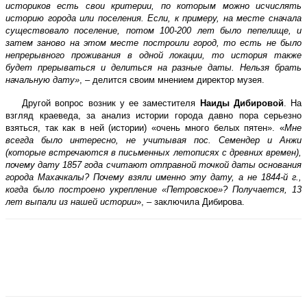
историков есть свои критерии, по которым можно исчислять
историю города или поселения. Если, к примеру, на месте сначала
существовало поселение, потом 100-200 лет было пепелище, и
затем заново на этом месте построили город, то есть не было
непрерывного проживания в одной локации, то история также
будет прерываться и делиться на разные даты. Нельзя брать
начальную дату»
, – делится своим мнением директор музея.
Другой вопрос возник у ее заместителя
Наиды Дибировой
. На
взгляд краеведа, за анализ истории города давно пора серьезно
взяться, так как в ней (истории) «очень много белых пятен». «
Мне
всегда было интересно, не учитывая пос. Семендер и Анжи
(которые встречаются в письменных летописях с древних времен),
почему дату 1857 года считают отправной точкой даты основания
города Махачкалы? Почему взяли именно эту дату, а не 1844-й г.,
когда было построено укрепление «Петровское»? Получается, 13
лет выпали из нашей истории
», – заключила Дибирова.