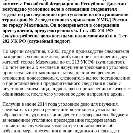
комитета Российской Федерации по Республике Дагестан
возбуждено уголовное дело в отношении следователя
отдела по расследованию преступлений на обслуживаемой
территории № 2 следственного управления УМВД России
по городу Махачкале. Он подозревается в совершении
преступлений, предусмотренных ч. 1 ст. 285 УК РФ
(злоупотребление должностными полномочиями) и ч. 1 ст.
292 УК РФ (служебный подлог).
По версии следствия, в 2003 году в производстве следователя
находилось уголовное дело, возбужденное в отношении двух
жителей города Махачкалы по ст. 213 УК РФ (хулиганство).
По истечении 2-х месяцев в нарушение требований уголовно-
процессуального законодательства, не приняв решения в
отношении подозреваемых, следователь вынес постановление
о приостановлении предварительного следствия в связи с
неустановлением лица, подлежащего привлечению в качестве
обвиняемого, после чего уголовное дело направил в архив.
Получив в июне 2014 года уголовное дело для изучения,
следователь с целью реализации возникшего умысла на
обращение в суд и взыскание денег из федерального бюджета
за незаконное уголовное преследование подозреваемых
составил на служебном компьютере постановления об
избрании меры пресечения в виде подписки о невыезде и