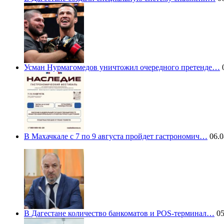
Усман Нурмагомедов уничтожил очередного претенде…
0
В Махачкале с 7 по 9 августа пройдет гастрономич…
06.0
В Дагестане количество банкоматов и POS-терминал…
05