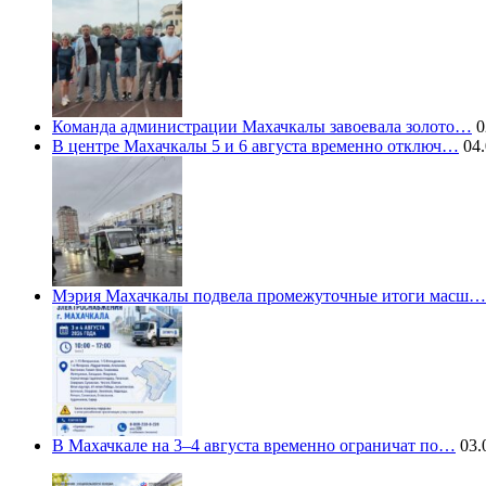
Команда администрации Махачкалы завоевала золото…
0
В центре Махачкалы 5 и 6 августа временно отключ…
04.
Мэрия Махачкалы подвела промежуточные итоги масш…
В Махачкале на 3–4 августа временно ограничат по…
03.