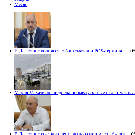
Месяц
В Дагестане количество банкоматов и POS-терминал…
05
Мэрия Махачкалы подвела промежуточные итоги масш…
В Дагестане создали специальную систему снабжени…
06