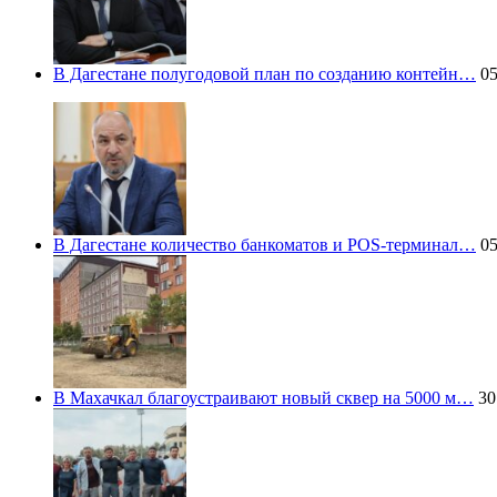
В Дагестане полугодовой план по созданию контейн…
05
В Дагестане количество банкоматов и POS-терминал…
05
В Махачкал благоустраивают новый сквер на 5000 м…
30