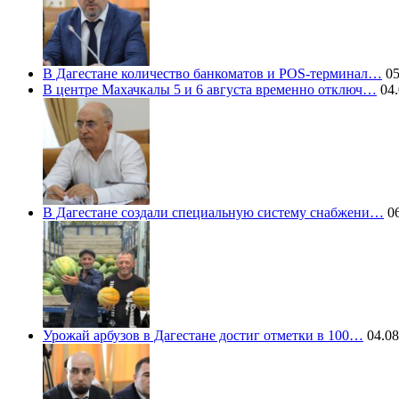
В Дагестане количество банкоматов и POS-терминал…
05
В центре Махачкалы 5 и 6 августа временно отключ…
04.
В Дагестане создали специальную систему снабжени…
06
Урожай арбузов в Дагестане достиг отметки в 100…
04.08