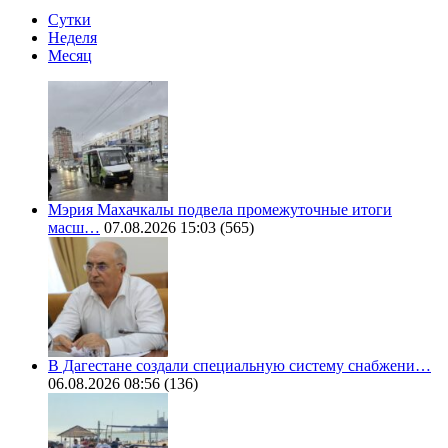
Сутки
Неделя
Месяц
Мэрия Махачкалы подвела промежуточные итоги
масш…
07.08.2026 15:03
(565)
В Дагестане создали специальную систему снабжени…
06.08.2026 08:56
(136)