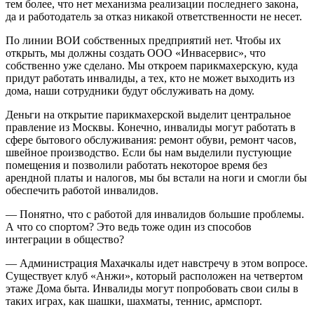
тем более, что нет механизма реализации последнего закона,
да и работодатель за отказ никакой ответственности не несет.
По линии ВОИ собственных предприятий нет. Чтобы их
открыть, мы должны создать ООО «Инвасервис», что
собственно уже сделано. Мы откроем парикмахерскую, куда
придут работать инвалиды, а тех, кто не может выходить из
дома, наши сотрудники будут обслуживать на дому.
Деньги на открытие парикмахерской выделит центральное
правление из Москвы. Конечно, инвалиды могут работать в
сфере бытового обслуживания: ремонт обуви, ремонт часов,
швейное производство. Если бы нам выделили пустующие
помещения и позволили работать некоторое время без
арендной платы и налогов, мы бы встали на ноги и смогли бы
обеспечить работой инвалидов.
— Понятно, что с работой для инвалидов большие проблемы.
А что со спортом? Это ведь тоже один из способов
интеграции в общество?
— Администрация Махачкалы идет навстречу в этом вопросе.
Существует клуб «Анжи», который расположен на четвертом
этаже Дома быта. Инвалиды могут попробовать свои силы в
таких играх, как шашки, шахматы, теннис, армспорт.