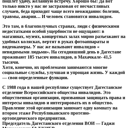
пошлет удачу, желанную встречу. Хорошо бы! Да вот
только никто у нас не застрахован от несчастливых
случаев, беда приходит чаще всего неожиданно: болезни,
травмы, аварии… И человек становится инвалидом.
Это там, в благополучных странах, люди с физическими
недостатками особой ущербности не ощущают: в
магазинах, музеях, концертных залах мирно разъезжают на
удобных колясках, вертят в руках фотоаппараты и
видеокамеры. У нас же называют инвалидов «
невидимыми людьми». На сегодняшний день в Дагестане
проживают 185 тысяч инвалидов, в Махачкале- 41,5
тысячи.
Хотя, конечно, их проблемами занимаются многие
социальные службы, улучшая и упрощая жизнь. У каждой
— свои определенные функции.
С 1988 года в нашей республике существует Дагестанское
отделение Всероссийского общества инвалидов. Это
общественная организация, призванная защищать права и
интересы инвалидов и интегрировать их в общество.
Правление этой организации занимает одну комнату на
втором этаже Республиканского протезно-
ортопедического предприятия.
Председатель Дагестанского отделения ВОИ — Гаджи