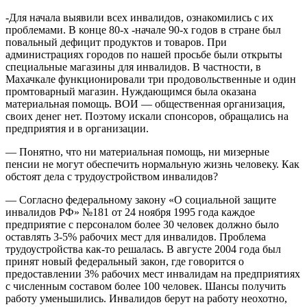
-Для начала выявили всех инвалидов, ознакомились с их
проблемами. В конце 80-х -начале 90-х годов в стране был
повальный дефицит продуктов и товаров. При
администрациях городов по нашей просьбе были открыты
специальные магазины для инвалидов. В частности, в
Махачкале функционировали три продовольственные и один
промтоварный магазин. Нуждающимся была оказана
материальная помощь. ВОИ — общественная организация,
своих денег нет. Поэтому искали спонсоров, обращались на
предприятия и в организации.
— Понятно, что ни материальная помощь, ни мизерные
пенсии не могут обеспечить нормальную жизнь человеку. Как
обстоят дела с трудоустройством инвалидов?
— Согласно федеральному закону «О социальной защите
инвалидов РФ» №181 от 24 ноября 1995 года каждое
предприятие с персоналом более 30 человек должно было
оставлять 3-5% рабочих мест для инвалидов. Проблема
трудоустройства как-то решалась. В августе 2004 года был
принят новый федеральный закон, где говорится о
предоставлении 3% рабочих мест инвалидам на предприятиях
с численным составом более 100 человек. Шансы получить
работу уменьшились. Инвалидов берут на работу неохотно,