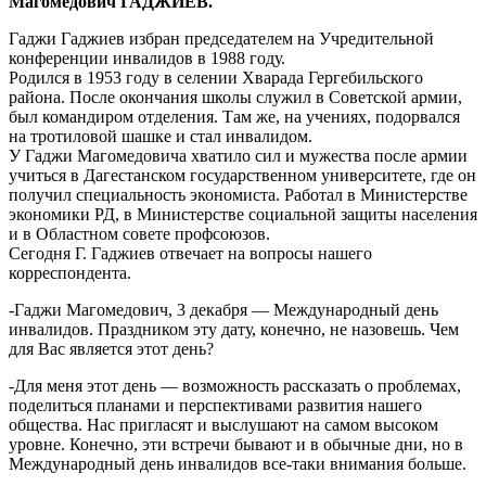
Магомедович ГАДЖИЕВ.
Гаджи Гаджиев избран председателем на Учредительной
конференции инвалидов в 1988 году.
Родился в 1953 году в селении Хварада Гергебильского
района. После окончания школы служил в Советской армии,
был командиром отделения. Там же, на учениях, подорвался
на тротиловой шашке и стал инвалидом.
У Гаджи Магомедовича хватило сил и мужества после армии
учиться в Дагестанском государственном университете, где он
получил специальность экономиста. Работал в Министерстве
экономики РД, в Министерстве социальной защиты населения
и в Областном совете профсоюзов.
Сегодня Г. Гаджиев отвечает на вопросы нашего
корреспондента.
-Гаджи Магомедович, 3 декабря — Международный день
инвалидов. Праздником эту дату, конечно, не назовешь. Чем
для Вас является этот день?
-Для меня этот день — возможность рассказать о проблемах,
поделиться планами и перспективами развития нашего
общества. Нас пригласят и выслушают на самом высоком
уровне. Конечно, эти встречи бывают и в обычные дни, но в
Международный день инвалидов все-таки внимания больше.