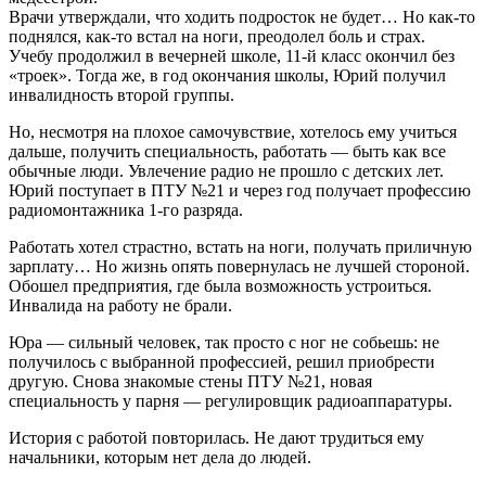
Врачи утверждали, что ходить подросток не будет… Но как-то
поднялся, как-то встал на ноги, преодолел боль и страх.
Учебу продолжил в вечерней школе, 11-й класс окончил без
«троек». Тогда же, в год окончания школы, Юрий получил
инвалидность второй группы.
Но, несмотря на плохое самочувствие, хотелось ему учиться
дальше, получить специальность, работать — быть как все
обычные люди. Увлечение радио не прошло с детских лет.
Юрий поступает в ПТУ №21 и через год получает профессию
радиомонтажника 1-го разряда.
Работать хотел страстно, встать на ноги, получать приличную
зарплату… Но жизнь опять повернулась не лучшей стороной.
Обошел предприятия, где была возможность устроиться.
Инвалида на работу не брали.
Юра — сильный человек, так просто с ног не собьешь: не
получилось с выбранной профессией, решил приобрести
другую. Снова знакомые стены ПТУ №21, новая
специальность у парня — регулировщик радиоаппаратуры.
История с работой повторилась. Не дают трудиться ему
начальники, которым нет дела до людей.