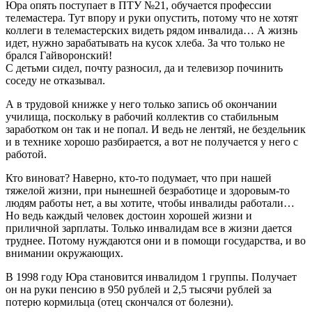
Юра опять поступает в ПТУ №21, обучается профессии
телемастера. Тут впору и руки опустить, потому что не хотят
коллеги в телемастерских видеть рядом инвалида… А жизнь
идет, нужно зарабатывать на кусок хлеба. За что только не
брался Гайворонский!
С детьми сидел, почту разносил, да и телевизор починить
соседу не отказывал.
А в трудовой книжке у него только запись об окончании
училища, поскольку в рабочий коллектив со стабильным
заработком он так и не попал. И ведь не лентяй, не бездельник
и в технике хорошо разбирается, а вот не получается у него с
работой.
Кто виноват? Наверно, кто-то подумает, что при нашей
тяжелой жизни, при нынешней безработице и здоровым-то
людям работы нет, а вы хотите, чтобы инвалиды работали…
Но ведь каждый человек достоин хорошей жизни и
приличной зарплаты. Только инвалидам все в жизни дается
труднее. Потому нуждаются они и в помощи государства, и во
внимании окружающих.
В 1998 году Юра становится инвалидом 1 группы. Получает
он на руки пенсию в 950 рублей и 2,5 тысячи рублей за
потерю кормильца (отец скончался от болезни).