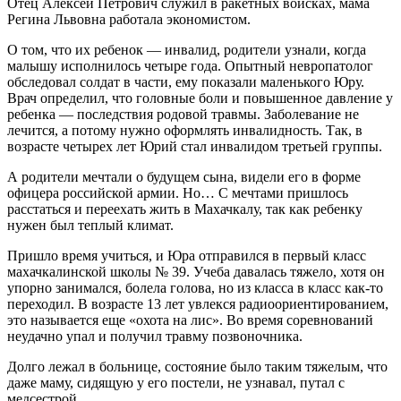
Отец Алексей Петрович служил в ракетных войсках, мама
Регина Львовна работала экономистом.
О том, что их ребенок — инвалид, родители узнали, когда
малышу исполнилось четыре года. Опытный невропатолог
обследовал солдат в части, ему показали маленького Юру.
Врач определил, что головные боли и повышенное давление у
ребенка — последствия родовой травмы. Заболевание не
лечится, а потому нужно оформлять инвалидность. Так, в
возрасте четырех лет Юрий стал инвалидом третьей группы.
А родители мечтали о будущем сына, видели его в форме
офицера российской армии. Но… С мечтами пришлось
расстаться и переехать жить в Махачкалу, так как ребенку
нужен был теплый климат.
Пришло время учиться, и Юра отправился в первый класс
махачкалинской школы № 39. Учеба давалась тяжело, хотя он
упорно занимался, болела голова, но из класса в класс как-то
переходил. В возрасте 13 лет увлекся радиоориентированием,
это называется еще «охота на лис». Во время соревнований
неудачно упал и получил травму позвоночника.
Долго лежал в больнице, состояние было таким тяжелым, что
даже маму, сидящую у его постели, не узнавал, путал с
медсестрой.