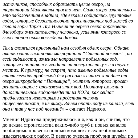
источников, способных образовать целое озеро, на
территории Махачкалы просто нет. Само озеро изначально –
это заболоченная впадина, где веками собирались грунтовые
воды, которые безостановочно просачиваются под землей со
склона горы Тарки-Тау. Нынешние берега озера образованы
благодаря вмешательству человека, усилиями которого со
всех сторон были возведены дамбы.
Так и сложился привычный нам сегодня облик озера. Однако
активизация застройки микрорайона “Степной поселок”, по
всей видимости, изменила направление подземных вод,
которые начинают выходить на поверхность уже в других
местах. К примеру, не секрет, что именно подземные воды
стали сегодня проблемой для расположенного западнее от
озера микрорайона “Пальмира”, жители которого просят
решить вопрос с дренажом этих вод. Поэтому смысла в
дополнительном водоотведении из КОРа, как сейчас
предлагается некоторыми представителями
общественности, я не вижу. Зачем брать воду из канала, если
она и так у нас под ногами?»
– считает Идрисов.
Мнения Идрисова придерживаюсь и я, как и он, считая, что
до начала строительства каких-либо труб и новых каналов
необходимо провести полный комплекс всех необходимых
изыскательских работ. В первую очередь пробурив шурфы по