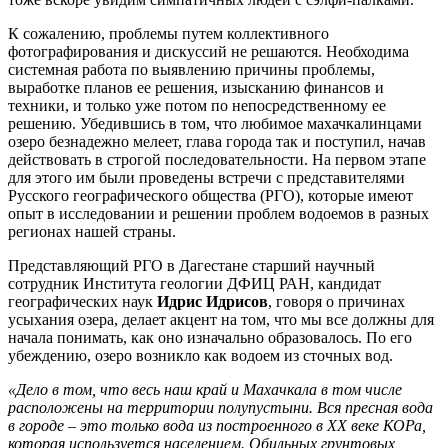
К сожалению, проблемы путем коллективного
фотографирования и дискуссий не решаются. Необходима
системная работа по выявлению причины проблемы,
выработке планов ее решения, изысканию финансов и
техники, и только уже потом по непосредственному ее
решению. Убедившись в том, что любимое махачкалинцами
озеро безнадежно мелеет, глава города так и поступил, начав
действовать в строгой последовательности. На первом этапе
для этого им были проведены встречи с представителями
Русского географического общества (РГО), которые имеют
опыт в исследовании и решении проблем водоемов в разных
регионах нашей страны.
Представляющий РГО в Дагестане старший научный
сотрудник Института геологии ДФИЦ РАН, кандидат
географических наук
Идрис Идрисов
, говоря о причинах
усыхания озера, делает акцент на том, что мы все должны для
начала понимать, как оно изначально образовалось. По его
убеждению, озеро возникло как водоем из сточных вод.
«Дело в том, что весь наш край и Махачкала в том числе
расположены на территории полупустыни. Вся пресная вода
в городе – это только вода из построенного в
XX
веке КОРа,
которая используется населением. Обильных грунтовых