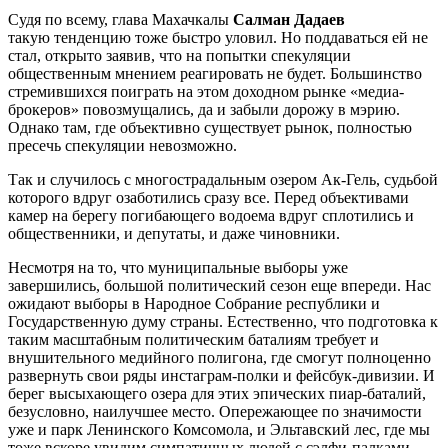
Судя по всему, глава Махачкалы
Салман Дадаев
такую тенденцию тоже быстро уловил. Но поддаваться ей не
стал, открыто заявив, что на попытки спекуляции
общественным мнением реагировать не будет. Большинство
стремившихся поиграть на этом доходном рынке «медиа-
брокеров» повозмущались, да и забыли дорожу в мэрию.
Однако там, где объективно существует рынок, полностью
пресечь спекуляции невозможно.
Так и случилось с многострадальным озером Ак-Гель, судьбой
которого вдруг озаботились сразу все. Перед объективами
камер на берегу погибающего водоема вдруг сплотились и
общественники, и депутаты, и даже чиновники.
Несмотря на то, что муниципальные выборы уже
завершились, большой политический сезон еще впереди. Нас
ожидают выборы в Народное Собрание республики и
Государственную думу страны. Естественно, что подготовка к
таким масштабным политическим баталиям требует и
внушительного медийного полигона, где смогут полноценно
развернуть свои ряды инстаграм-полки и фейсбук-дивизии. И
берег высыхающего озера для этих эпических пиар-баталий,
безусловно, наилучшее место. Опережающее по значимости
уже и парк Ленинского Комсомола, и Эльтавский лес, где мы
тоже вскоре увидим симпатичных людей с сэлфи-палками.