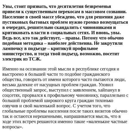
Увы, стоит признать, что десятилетия безвременья
привели к существенным перекосам в массовом сознании.
Население в своей массе убеждено, что для решения даже
пустяковых бытовых проблем нужно громко возмущаться
в очередях, решительно скандалить с чиновниками и
критиковать власти в социальных сетях. И вновь, увы.
Ведь все, кто так действует, – правы. Потому что обычно
подобная методика – наиболее действенна. Не закрутили
лампочку в подъезде – критикуй профильное
министерство, и тогда твой подъезд, возможно, посетит
электрик из ТСЖ.
Именно на осознании этой мысли в республике сегодня и
выстроено в большей части то подобие гражданского
общества, говорить от имени которого часто пытаются люди,
весьма далекие от насущных проблем граждан. Уловил
общественный запрос, выступил с заявлением, хайпанул в
соцсетях, прорвался к профильному чиновнику, параллельно с
большой проблемой широкого круга граждан тихонько
озвучив и свой маленький вопрос. С учетом того, что
глобальные проблемы населения после таких визитов обычно
так и остаются нерешенными, напрашивается мысль, что в
ходе этих встреч решаются именно такие «маленькие частные
вопросы».