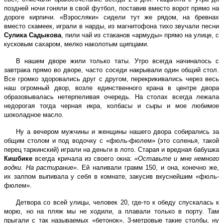
поздней ночи гоняли в свой футбол, поставив вместо ворот прямо на
дороге кирпичи. «Взросляки» сидели тут же рядом, на бревнах
вместо скамеек, играли в нарды, из магнитофона тихо звучали песни
Сулика Садыкова
, пили чай из стаканов «армуды» прямо на улице, с
кусковым сахаром, мелко наколотым щипцами.
В нашем дворе жили только таты. Утро всегда начиналось с
завтрака прямо во дворе, часто соседи накрывали один общий стол.
Все громко здоровались друг с другом, перекрикивались через весь
наш огромный двор, возле единственного крана в центре двора
образовывалась нетерпеливая очередь. На столах всегда лежала
недорогая тогда черная икра, колбасы и сыры и мое любимое
шоколадное масло.
Ну а вечером мужчины и женщины нашего двора собирались за
общим столом и под водочку с «фюль-фюлем» (это соленья, такой
перец таркинский) играли на деньги в лото. Старая и вредная бабушка
Кишбике
всегда кричала из своего окна:
«Оставьте и мне немного
водки. На растирание»
. Ей наливали грамм 150, и она, конечно же,
их залпом выпивала у себя в комнате, закусив вкуснейшим «фюль-
фюлем».
Детвора со всей улицы, человек 20, где-то к обеду спускалась к
морю, но на пляж мы не ходили, а плавали только в порту. Там
прыгали с так называемых «бетонок», 3-метровые такие столбы, ну