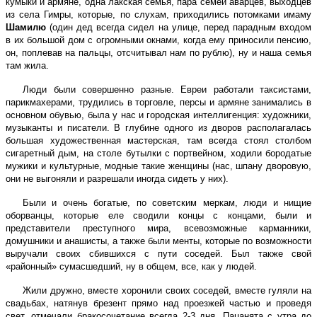
кумыки и армяне, одна лакская семья, пара семей аварцев, выходцев
из села Гимры, которые, по слухам, приходились потомками имаму
Шамилю
(один дед всегда сидел на улице, перед парадным входом
в их большой дом с огромными окнами, когда ему приносили пенсию,
он, поплевав на пальцы, отсчитывал нам по рублю), ну и наша семья
там жила.
Люди были совершенно разные. Евреи работали таксистами,
парикмахерами, трудились в торговле, персы и армяне занимались в
основном обувью, была у нас и городская интеллигенция: художники,
музыканты и писатели. В глубине одного из дворов располагалась
большая художественная мастерская, там всегда стоял столбом
сигаретный дым, на столе бутылки с портвейном, ходили бородатые
мужики и культурные, модные такие женщины (нас, шпану дворовую,
они не выгоняли и разрешали иногда сидеть у них).
Были и очень богатые, по советским меркам, люди и нищие
оборванцы, которые еле сводили концы с концами, были и
представители преступного мира, всевозможные карманники,
домушники и анашисты, а также были менты, которые по возможности
выручали своих сбившихся с пути соседей. Был также свой
«районный» сумасшедший, ну в общем, все, как у людей.
Жили дружно, вместе хоронили своих соседей, вместе гуляли на
свадьбах, натянув брезент прямо над проезжей частью и проведя
свет, отмечали бракосочетание всегда 2-3 дня. Пацанята с утра до