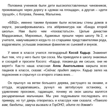
Половина учеников были дети высокопоставленных чиновников,
проживающих через дорогу в «домах на площади», а другая – «дети
трущоб», с Котрова, Ленина, Малыгина.
«БВШ», именно такими буквами были исписаны стены домов в
округе, расшифровывалась эта аббревиатура как «Банда второй
школы». Нам было чем «похвастаться». Целые династии
Мардахаевых, Мирзоевых, Адамовых прошли через школу №2, и
учителя, намучившиеся когда-то со старшими представителями рода,
вздрагивали, услышав знакомые фамилии их сыновей и внуков.
У меня в классе учился легендарный
Косой Кадыр
. Знаменит
был тем, что у него было три соска. Мы приводили в школу знакомых
и соседей и просили Косого: «Кадыр, покажи-да им сиськи, они не
верят!» Как-то наша классная
Алла Анатольевна
закрыла всех
пацанов в классе, сказав:
«Сейчас придет завуч»
. Кадыр залез на
подоконник и спрыгнул со второго этажа вниз…
Он прыгнул на ветви большого дерева, растущего за окнами, и
оттуда, исцарапавшись, рухнул на автобусную остановку, к
удивлению прохожих, гадающих, почему из окон школы валятся
расцарапанные мальчишки. Мы уже подумывали последовать его
примеру, но тут дверь отворилась и классрук нам сказала:
«Повезло
вам, бандиты, завуча вызвали в ГорОНО, идите по домам!»