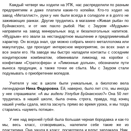
Каждый четверг мы ходили на УПК, нас распределили по разным
предприятиям и даже платили какие-то копейки. Кто-то ходил на
завод «Металлист», руки у них были всегда в солидоле и в долго не
заживающих ранках. Другие трудились в магазине «Живая рыба» по
Буйнакского, и от них пахло рыбой. Нас с Зауром «Мудрым»
направили на завод минеральных вод и безалкогольных напитков.
«Мудрым» его звали за нестандартное мышление и предприимчивый
характер. Он всегда знал, где можно собрать много металлолома или
макулатуры, где проходит интересное мероприятие, он всех знал и
все знали его. На заводе мы быстро наладили контакты с соседним
кондитерским комбинатом, обменивали лимонад на коробки с
конфетами «Стратосфера» и «Лимонные дольки», обозначили пути
выноса продукции, а также точки ее сбыта. Мы с Зауром стали
подумывать о приобретении мопедов.
Учителя у нас в школе были уникальные, а биологию вела
легендарная
Нина Федоровна
. Ей, наверно, было лет сто, мы иногда
у нее спрашивали:
«А вы видели Уллубия Буйнакского?»
Она 50 лет
трудилась в нашей школе, была очень строга, правда, под конец
нашей учебы сдала, могла заснуть прямо во время урока, и мы тогда
старались «шуметь потише».
У нее над верхней губой была большая черная бородавка и как-то
мы, весь класс, сговорившись, налепили себе такие же из
пластилина. Она зашла в класс, посмотрела и вдруг заплакала. Нам,