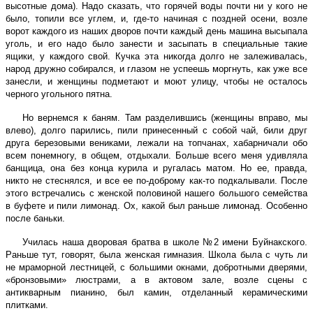
высотные дома). Надо сказать, что горячей воды почти ни у кого не
было, топили все углем, и, где-то начиная с поздней осени, возле
ворот каждого из наших дворов почти каждый день машина высыпала
уголь, и его надо было занести и засыпать в специальные такие
ящики, у каждого свой. Кучка эта никогда долго не залеживалась,
народ дружно собирался, и глазом не успеешь моргнуть, как уже все
занесли, и женщины подметают и моют улицу, чтобы не осталось
черного угольного пятна.
Но вернемся к баням. Там разделившись (женщины вправо, мы
влево), долго парились, пили принесенный с собой чай, били друг
друга березовыми вениками, лежали на топчанах, хабарничали обо
всем понемногу, в общем, отдыхали. Больше всего меня удивляла
банщица, она без конца курила и ругалась матом. Но ее, правда,
никто не стеснялся, и все ее по-доброму как-то подкалывали. После
этого встречались с женской половиной нашего большого семейства
в буфете и пили лимонад. Ох, какой был раньше лимонад. Особенно
после баньки.
Училась наша дворовая братва в школе №2 имени Буйнакского.
Раньше тут, говорят, была женская гимназия. Школа была с чуть ли
не мраморной лестницей, с большими окнами, добротными дверями,
«бронзовыми» люстрами, а в актовом зале, возле сцены с
антикварным пианино, был камин, отделанный керамическими
плитками.