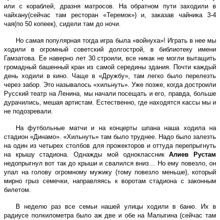
или с кораблей, дразня матросов. На обратном пути заходили в
чайхану(сейчас там ресторан «Теремок») и, заказав чайника 3-4
чая(по 50 копеек), сидели там до ночи.
Но самая популярная тогда игра была «войнуха»! Играть в нее мы
ходили в огромный советский долгострой, в библиотеку имени
Гамзатова. Ее наверно лет 30 строили, все никак не могли вытащить
громадный башенный кран из самой середины здания. Почти каждый
день ходили в кино. Чаще в «Дружбу», там легко было перелезть
через забор. Это называлось «хильнуть». Уже позже, когда достроили
Русский театр на Ленина, мы начали посещать и его, правда, больше
дурачились, мешая артистам. Естественно, где находятся кассы мы и
не подозревали.
На футбольные матчи и на концерты шпана наша ходила на
стадион «Динамо». «Хильнуть» там было труднее. Надо было залезть
на один из четырех столбов для прожекторов и оттуда перепрыгнуть
на крышу стадиона. Однажды мой одноклассник
Алиев Рустам
недопрыгнул вот так до крыши и свалился вниз… Но ему повезло, он
упал на голову огромному мужику (тому повезло меньше), который
мирно грыз семечки, направляясь к воротам стадиона с законным
билетом.
В неделю раз все семьи нашей улицы ходили в баню. Их в
радиусе полкилометра было аж две и обе на Малыгина (сейчас там