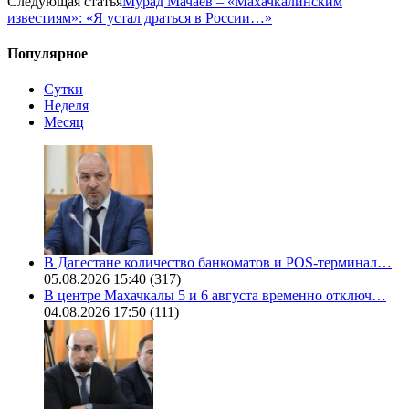
Следующая статья
Мурад Мачаев – «Махачкалинским
известиям»: «Я устал драться в России…»
Популярное
Сутки
Неделя
Месяц
В Дагестане количество банкоматов и POS-терминал…
05.08.2026 15:40
(317)
В центре Махачкалы 5 и 6 августа временно отключ…
04.08.2026 17:50
(111)