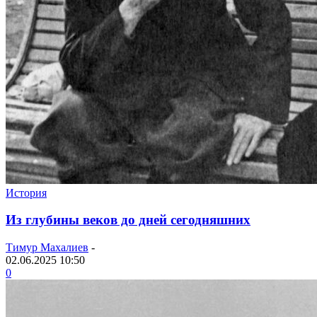
История
Из глубины веков до дней сегодняшних
Тимур Махалиев
-
02.06.2025 10:50
0