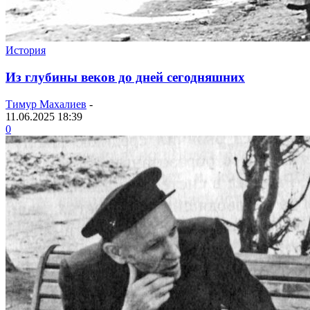
История
Из глубины веков до дней сегодняшних
Тимур Махалиев
-
11.06.2025 18:39
0