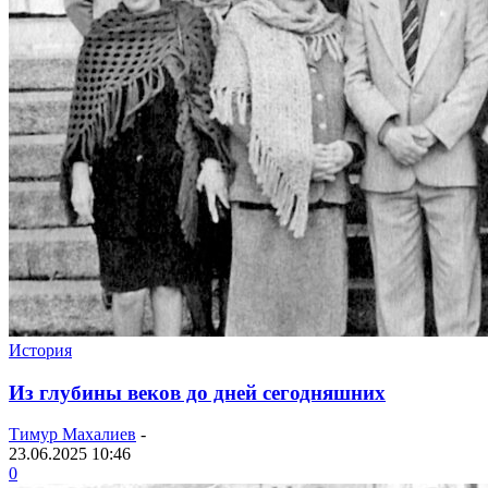
История
Из глубины веков до дней сегодняшних
Тимур Махалиев
-
23.06.2025 10:46
0